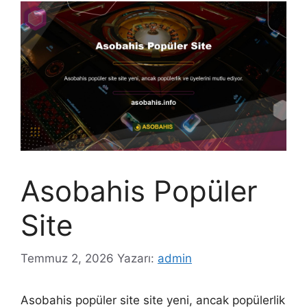
Asobahis Popüler
Site
Temmuz 2, 2026
Yazarı:
admin
Asobahis popüler site site yeni, ancak popülerlik