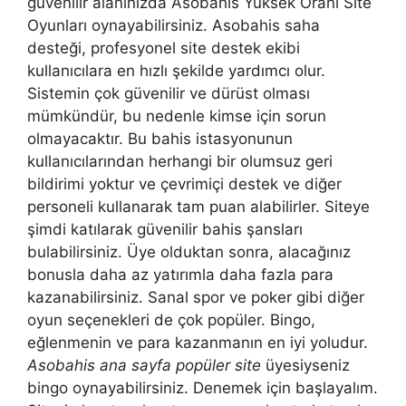
güvenilir alanınızda Asobahis Yüksek Oranı Site
Oyunları oynayabilirsiniz. Asobahis saha
desteği, profesyonel site destek ekibi
kullanıcılara en hızlı şekilde yardımcı olur.
Sistemin çok güvenilir ve dürüst olması
mümkündür, bu nedenle kimse için sorun
olmayacaktır. Bu bahis istasyonunun
kullanıcılarından herhangi bir olumsuz geri
bildirimi yoktur ve çevrimiçi destek ve diğer
personeli kullanarak tam puan alabilirler. Siteye
şimdi katılarak güvenilir bahis şansları
bulabilirsiniz. Üye olduktan sonra, alacağınız
bonusla daha az yatırımla daha fazla para
kazanabilirsiniz. Sanal spor ve poker gibi diğer
oyun seçenekleri de çok popüler. Bingo,
eğlenmenin ve para kazanmanın en iyi yoludur.
Asobahis ana sayfa popüler site
üyesiyseniz
bingo oynayabilirsiniz. Denemek için başlayalım.