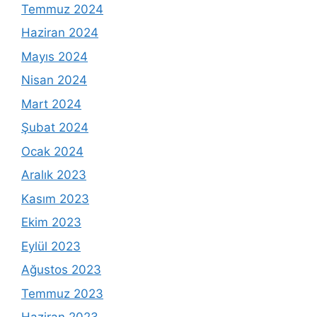
Temmuz 2024
Haziran 2024
Mayıs 2024
Nisan 2024
Mart 2024
Şubat 2024
Ocak 2024
Aralık 2023
Kasım 2023
Ekim 2023
Eylül 2023
Ağustos 2023
Temmuz 2023