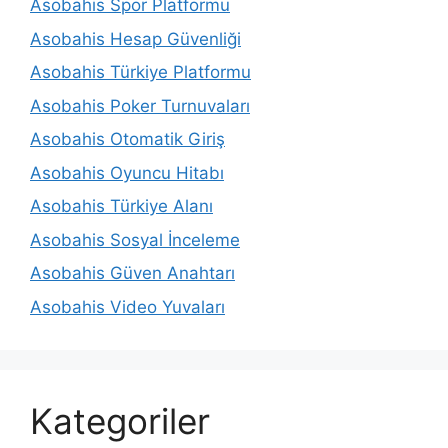
Asobahis Spor Platformu
Asobahis Hesap Güvenliği
Asobahis Türkiye Platformu
Asobahis Poker Turnuvaları
Asobahis Otomatik Giriş
Asobahis Oyuncu Hitabı
Asobahis Türkiye Alanı
Asobahis Sosyal İnceleme
Asobahis Güven Anahtarı
Asobahis Video Yuvaları
Kategoriler