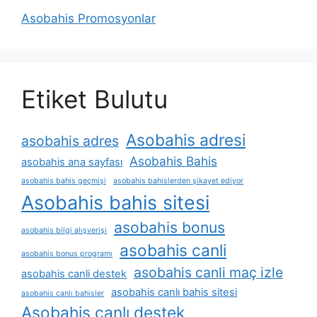
Asobahis Promosyonlar
Etiket Bulutu
Asobahis adresi
asobahis adres
Asobahis Bahis
asobahis ana sayfası
asobahis bahis geçmişi
asobahis bahislerden şikayet ediyor
Asobahis bahis sitesi
asobahis bonus
asobahis bilgi alışverişi
asobahis canli
asobahis bonus programı
asobahis canli maç izle
asobahis canli destek
asobahis canlı bahis sitesi
asobahis canlı bahisler
Asobahis canlı destek