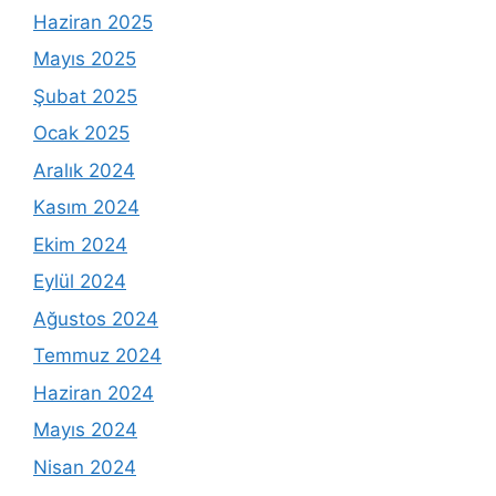
Haziran 2025
Mayıs 2025
Şubat 2025
Ocak 2025
Aralık 2024
Kasım 2024
Ekim 2024
Eylül 2024
Ağustos 2024
Temmuz 2024
Haziran 2024
Mayıs 2024
Nisan 2024