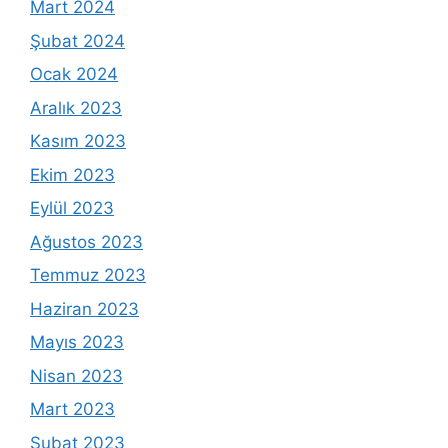
Mart 2024
Şubat 2024
Ocak 2024
Aralık 2023
Kasım 2023
Ekim 2023
Eylül 2023
Ağustos 2023
Temmuz 2023
Haziran 2023
Mayıs 2023
Nisan 2023
Mart 2023
Şubat 2023