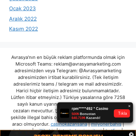
Ocak 2023
Aralık 2022
Kasım 2022
Avrasya'nın en büyük reklam platformunda olmak için
Microsoft Teams:
reklam@avrasyamarketing.com
adresimizden veya Telegram: @Avrasyamarketing
adresimizden irtibat kurabilirsiniz. (Tek iletişim
adreslerimiz teams / telegram ve mail adresimizdir.
Harici hiçbir iletişim adresimiz bulunmamaktadır.
Lütfen itibar etmeyiniz.) Türkiye yasalarına göre 7258
sayılı kanun uyarınca yasa dışı bahis oynamanın
cezaları mevcuttur. Şu an bulunduğunuz site hiç bir
şekilde illegal bahis oyunları oynatmıyor ve oynamaya
aracı olmuyordur.
casinokazansana
|
milyonerbahis
|
betveno
|
millibahis
|
istanbulcasinositesi
|
betfica
|
×