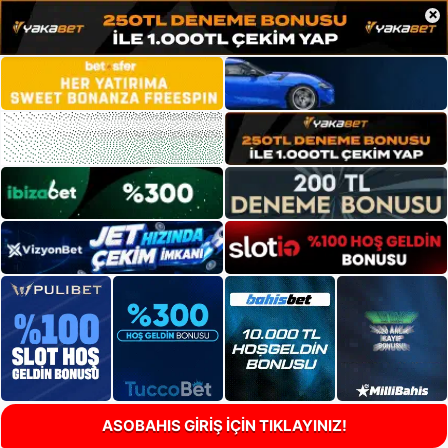
×
ASOBAHIS GİRİŞ İÇİN TIKLAYINIZ!