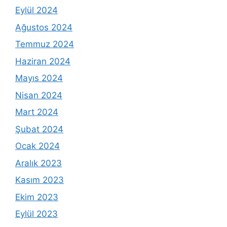
Eylül 2024
Ağustos 2024
Temmuz 2024
Haziran 2024
Mayıs 2024
Nisan 2024
Mart 2024
Şubat 2024
Ocak 2024
Aralık 2023
Kasım 2023
Ekim 2023
Eylül 2023