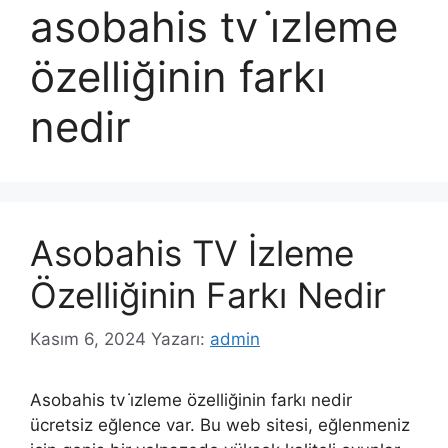
asobahis tv i̇zleme
özelliğinin farkı
nedir
Asobahis TV İzleme
Özelliğinin Farkı Nedir
Kasım 6, 2024
Yazarı:
admin
Asobahis tv i̇zleme özelliğinin farkı nedir
ücretsiz eğlence var. Bu web sitesi, eğlenmeniz