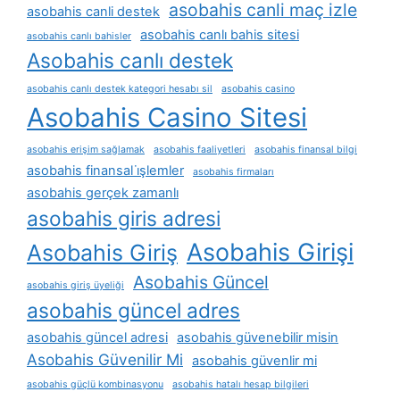
asobahis canli maç izle
asobahis canli destek
asobahis canlı bahis sitesi
asobahis canlı bahisler
Asobahis canlı destek
asobahis canlı destek kategori hesabı sil
asobahis casino
Asobahis Casino Sitesi
asobahis erişim sağlamak
asobahis faaliyetleri
asobahis finansal bilgi
asobahis finansal i̇şlemler
asobahis firmaları
asobahis gerçek zamanlı
asobahis giris adresi
Asobahis Girişi
Asobahis Giriş
Asobahis Güncel
asobahis giriş üyeliği
asobahis güncel adres
asobahis güncel adresi
asobahis güvenebilir misin
Asobahis Güvenilir Mi
asobahis güvenlir mi
asobahis güçlü kombinasyonu
asobahis hatalı hesap bilgileri