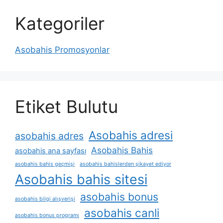
Kategoriler
Asobahis Promosyonlar
Etiket Bulutu
Asobahis adresi
asobahis adres
Asobahis Bahis
asobahis ana sayfası
asobahis bahis geçmişi
asobahis bahislerden şikayet ediyor
Asobahis bahis sitesi
asobahis bonus
asobahis bilgi alışverişi
asobahis canli
asobahis bonus programı