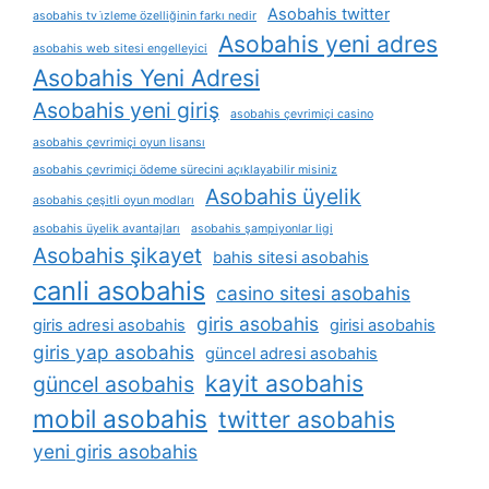
Asobahis twitter
asobahis tv i̇zleme özelliğinin farkı nedir
Asobahis yeni adres
asobahis web sitesi engelleyici
Asobahis Yeni Adresi
Asobahis yeni giriş
asobahis çevrimiçi casino
asobahis çevrimiçi oyun lisansı
asobahis çevrimiçi ödeme sürecini açıklayabilir misiniz
Asobahis üyelik
asobahis çeşitli oyun modları
asobahis üyelik avantajları
asobahis şampiyonlar ligi
Asobahis şikayet
bahis sitesi asobahis
canli asobahis
casino sitesi asobahis
giris asobahis
giris adresi asobahis
girisi asobahis
giris yap asobahis
güncel adresi asobahis
kayit asobahis
güncel asobahis
mobil asobahis
twitter asobahis
yeni giris asobahis