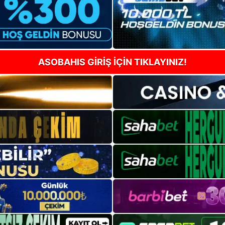
ASOBAHIS GİRİŞ İÇİN TIKLAYINIZ!