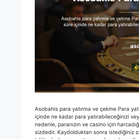
Asobahis para yatırma ve çekme Para yatırm
içinde ne kadar para yatırabileceğinizi ve
nedenle, paranızın ve casino için harcad
sizdedir. Kaydolduktan sonra istediğiniz 