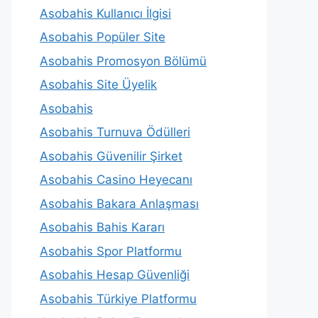
Asobahis Kullanıcı İlgisi
Asobahis Popüler Site
Asobahis Promosyon Bölümü
Asobahis Site Üyelik
Asobahis
Asobahis Turnuva Ödülleri
Asobahis Güvenilir Şirket
Asobahis Casino Heyecanı
Asobahis Bakara Anlaşması
Asobahis Bahis Kararı
Asobahis Spor Platformu
Asobahis Hesap Güvenliği
Asobahis Türkiye Platformu