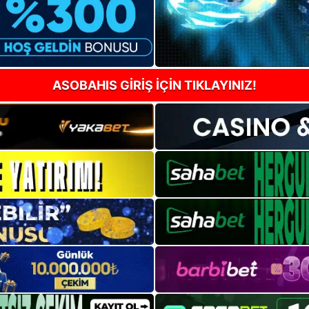
ASOBAHIS GİRİŞ İÇİN TIKLAYINIZ!