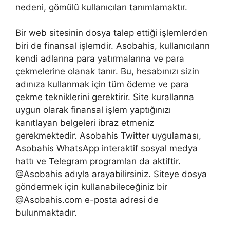
nedeni, gömülü kullanıcıları tanımlamaktır.
Bir web sitesinin dosya talep ettiği işlemlerden
biri de finansal işlemdir. Asobahis, kullanıcıların
kendi adlarına para yatırmalarına ve para
çekmelerine olanak tanır. Bu, hesabınızı sizin
adınıza kullanmak için tüm ödeme ve para
çekme tekniklerini gerektirir. Site kurallarına
uygun olarak finansal işlem yaptığınızı
kanıtlayan belgeleri ibraz etmeniz
gerekmektedir. Asobahis Twitter uygulaması,
Asobahis WhatsApp interaktif sosyal medya
hattı ve Telegram programları da aktiftir.
@Asobahis adıyla arayabilirsiniz. Siteye dosya
göndermek için kullanabileceğiniz bir
@Asobahis.com e-posta adresi de
bulunmaktadır.