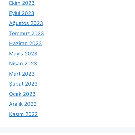
Ekim 2023
Eylül 2023
Ağustos 2023
Temmuz 2023
Haziran 2023
Mayıs 2023
Nisan 2023
Mart 2023
Şubat 2023
Ocak 2023
Aralık 2022
Kasım 2022