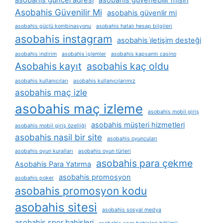
Asobahis Güvenilir Mi
asobahis güvenlir mi
asobahis güçlü kombinasyonu
asobahis hatalı hesap bilgileri
asobahis instagram
asobahis i̇letişim desteği
asobahis i̇ndirim
asobahis i̇şlemler
asobahis kapsamlı casino
Asobahis kayıt
asobahis kaç oldu
asobahis kullanıcıları
asobahis kullanıcılarımız
asobahis maç izle
asobahis maç izleme
asobahis mobil giriş
asobahis müşteri hizmetleri
asobahis mobil giriş özelliği
asobahis nasil bir site
asobahis oyuncuları
asobahis oyun kuralları
asobahis oyun türleri
asobahis para çekme
Asobahis Para Yatırma
asobahis promosyon
asobahis poker
asobahis promosyon kodu
asobahis sitesi
asobahis sosyal medya
asobahis spor bahisleri