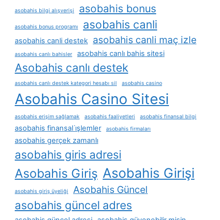
asobahis bonus
asobahis bilgi alışverişi
asobahis canli
asobahis bonus programı
asobahis canli maç izle
asobahis canli destek
asobahis canlı bahis sitesi
asobahis canlı bahisler
Asobahis canlı destek
asobahis canlı destek kategori hesabı sil
asobahis casino
Asobahis Casino Sitesi
asobahis erişim sağlamak
asobahis faaliyetleri
asobahis finansal bilgi
asobahis finansal i̇şlemler
asobahis firmaları
asobahis gerçek zamanlı
asobahis giris adresi
Asobahis Girişi
Asobahis Giriş
Asobahis Güncel
asobahis giriş üyeliği
asobahis güncel adres
asobahis güncel adresi
asobahis güvenebilir misin