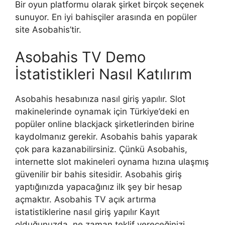
Bir oyun platformu olarak şirket birçok seçenek
sunuyor. En iyi bahisçiler arasında en popüler
site Asobahis’tir.
Asobahis TV Demo
İstatistikleri Nasıl Katılırım
Asobahis hesabınıza nasıl giriş yapılır. Slot
makinelerinde oynamak için Türkiye’deki en
popüler online blackjack şirketlerinden birine
kaydolmanız gerekir. Asobahis bahis yaparak
çok para kazanabilirsiniz. Çünkü Asobahis,
internette slot makineleri oynama hızına ulaşmış
güvenilir bir bahis sitesidir. Asobahis giriş
yaptığınızda yapacağınız ilk şey bir hesap
açmaktır. Asobahis TV açık artırma
istatistiklerine nasıl giriş yapılır Kayıt
olduğunuzda, ne zaman teklif vereceğinizi