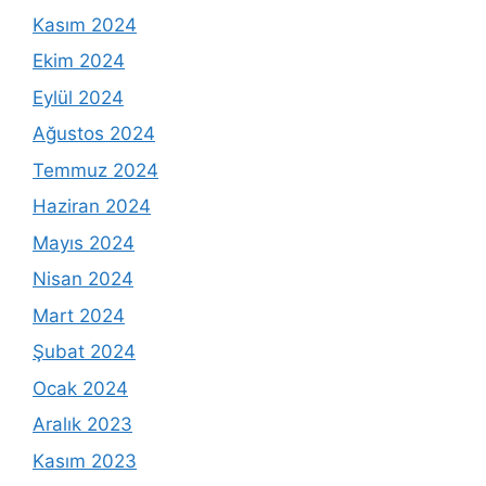
Kasım 2024
Ekim 2024
Eylül 2024
Ağustos 2024
Temmuz 2024
Haziran 2024
Mayıs 2024
Nisan 2024
Mart 2024
Şubat 2024
Ocak 2024
Aralık 2023
Kasım 2023