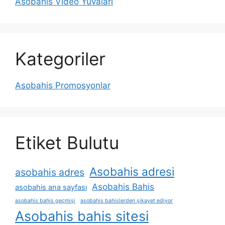
Asobahis Video Yuvaları
Kategoriler
Asobahis Promosyonlar
Etiket Bulutu
Asobahis adresi
asobahis adres
Asobahis Bahis
asobahis ana sayfası
asobahis bahis geçmişi
asobahis bahislerden şikayet ediyor
Asobahis bahis sitesi