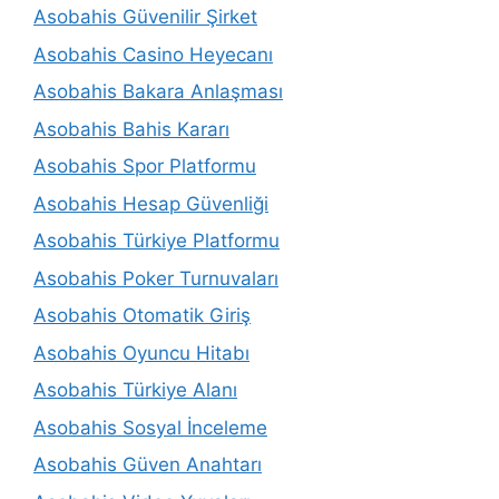
Asobahis Güvenilir Şirket
Asobahis Casino Heyecanı
Asobahis Bakara Anlaşması
Asobahis Bahis Kararı
Asobahis Spor Platformu
Asobahis Hesap Güvenliği
Asobahis Türkiye Platformu
Asobahis Poker Turnuvaları
Asobahis Otomatik Giriş
Asobahis Oyuncu Hitabı
Asobahis Türkiye Alanı
Asobahis Sosyal İnceleme
Asobahis Güven Anahtarı