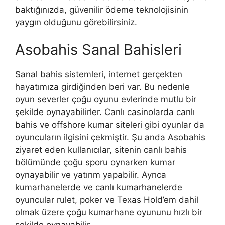
baktığınızda, güvenilir ödeme teknolojisinin
yaygın olduğunu görebilirsiniz.
Asobahis Sanal Bahisleri
Sanal bahis sistemleri, internet gerçekten
hayatımıza girdiğinden beri var. Bu nedenle
oyun severler çoğu oyunu evlerinde mutlu bir
şekilde oynayabilirler. Canlı casinolarda canlı
bahis ve offshore kumar siteleri gibi oyunlar da
oyuncuların ilgisini çekmiştir. Şu anda Asobahis
ziyaret eden kullanıcılar, sitenin canlı bahis
bölümünde çoğu sporu oynarken kumar
oynayabilir ve yatırım yapabilir. Ayrıca
kumarhanelerde ve canlı kumarhanelerde
oyuncular rulet, poker ve Texas Hold’em dahil
olmak üzere çoğu kumarhane oyununu hızlı bir