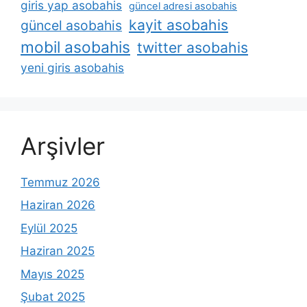
giris yap asobahis
güncel adresi asobahis
kayit asobahis
güncel asobahis
mobil asobahis
twitter asobahis
yeni giris asobahis
Arşivler
Temmuz 2026
Haziran 2026
Eylül 2025
Haziran 2025
Mayıs 2025
Şubat 2025