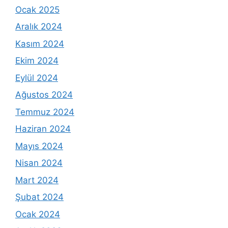
Ocak 2025
Aralık 2024
Kasım 2024
Ekim 2024
Eylül 2024
Ağustos 2024
Temmuz 2024
Haziran 2024
Mayıs 2024
Nisan 2024
Mart 2024
Şubat 2024
Ocak 2024