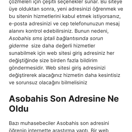
çözmeleri için çeşitli seçenekler sunar. Bu siteye
üye olduktan sonra, yeni adresinizi öğrenmek ve
bu sitenin hizmetlerini kabul etmek istiyorsanız,
e-posta adresinizi ve cep telefonunuzun mesaj
alanını kontrol edebilirsiniz. Bunun nedeni,
Asobahis sms iptali bağlantısında sorun
giderme
size daha değerli hizmetler
sunabilmek için web sitesi giriş adresiniz her
değiştiğinde size birden fazla bildirim
göndermesidir. Web sitesi giriş adresinizi
değiştirerek alacağınız hizmetin daha kesintisiz
ve sorunsuz olacağını bilmelisiniz
Asobahis Son Adresine Ne
Oldu
Bazı muhasebeciler Asobahis son adresini
öğrenip internette araştırma yaptı. Bir web