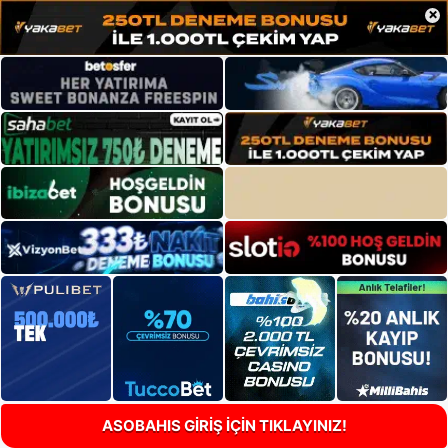
×
ASOBAHIS GİRİŞ İÇİN TIKLAYINIZ!