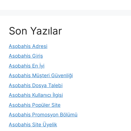
Son Yazılar
Asobahis Adresi
Asobahis Giriş
Asobahis En İyi
Asobahis Müşteri Güvenliği
Asobahis Dosya Talebi
Asobahis Kullanıcı İlgisi
Asobahis Popüler Site
Asobahis Promosyon Bölümü
Asobahis Site Üyelik