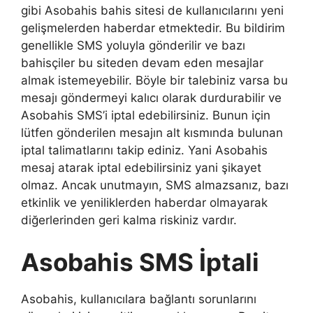
gibi Asobahis bahis sitesi de kullanıcılarını yeni
gelişmelerden haberdar etmektedir. Bu bildirim
genellikle SMS yoluyla gönderilir ve bazı
bahisçiler bu siteden devam eden mesajlar
almak istemeyebilir. Böyle bir talebiniz varsa bu
mesajı göndermeyi kalıcı olarak durdurabilir ve
Asobahis SMS’i iptal edebilirsiniz. Bunun için
lütfen gönderilen mesajın alt kısmında bulunan
iptal talimatlarını takip ediniz. Yani Asobahis
mesaj atarak iptal edebilirsiniz yani şikayet
olmaz. Ancak unutmayın, SMS almazsanız, bazı
etkinlik ve yeniliklerden haberdar olmayarak
diğerlerinden geri kalma riskiniz vardır.
Asobahis SMS İptali
Asobahis, kullanıcılara bağlantı sorunlarını