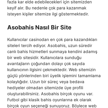
fazla kar elde edebilecekleri için sitemizden
keyif alır. Bu nedenle çok para kazanmak
isteyen kişiler sitemize ilgi göstermektedir.
Asobahis Nasıl Bir Site
Kullanıcılar casinodan en çok para kazandıkları
siteleri tercih ediyor. Asobahis, uzun süredir
canlı bahis hizmetleri sunmaya kendini adamış
bir web sitesidir. Kullanıcılara sunduğu
avantajların çoğundan dolayı çok sayıda
kullanıcının ilgisini çekmektedir. Web sitemizin
güçlü yönlerinden biri üyelik işlemini tamamlama
kolaylığıdır. Uzun bir süreç veya bedava
hediyeler olmadan sitemizde üye profili
oluşturabilirsiniz. Asobahis birçok oyunu var.
Futbol gibi klasik bahis oyunlarına ek olarak
birçok oyun seçeneği sunuyoruz. Böylece web