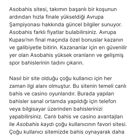
Asobahis sitesi, takımın başarılı bir koşunun
ardından hızla finale yükseldiği Avrupa
Şampiyonası hakkında güncel bilgiler sunuyor.
Asobahis farklı fiyatlar bulabilirsiniz. Avrupa
Kupası’nın final maçında özel bonuslar kazanın
ve galibiyetle bitirin. Kazananlar için en güvenilir
yer olan Asobahis yüksek oranların ve gelişmiş
spor bahislerinin tadını çıkarın.
Nasıl bir site olduğu çoğu kullanıcı için her
zaman ilgi alanı olmuştur. Bu sitenin temeli canlı
bahis ve casino oyunlarıdır. Burada yapılan
bahisler sanal ortamda yapıldığı için telefon
veya bilgisayar üzerinden bahislerinizi
yapabilirsiniz. Canlı bahis ve casino avantajları
ile
Asobahis kaydı
çoğu kullanıcının favori sitesi.
Çoğu kullanıcı sitemizde bahis oynayarak daha