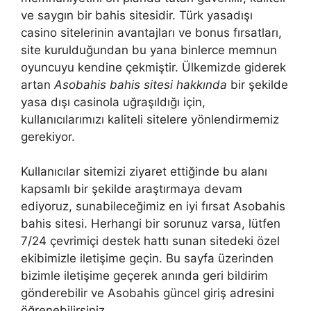
ve saygın bir bahis sitesidir. Türk yasadışı
casino sitelerinin avantajları ve bonus fırsatları,
site kurulduğundan bu yana binlerce memnun
oyuncuyu kendine çekmiştir. Ülkemizde giderek
artan
Asobahis bahis sitesi hakkında
bir şekilde
yasa dışı casinola uğraşıldığı için,
kullanıcılarımızı kaliteli sitelere yönlendirmemiz
gerekiyor.
Kullanıcılar sitemizi ziyaret ettiğinde bu alanı
kapsamlı bir şekilde araştırmaya devam
ediyoruz, sunabileceğimiz en iyi fırsat Asobahis
bahis sitesi. Herhangi bir sorunuz varsa, lütfen
7/24 çevrimiçi destek hattı sunan sitedeki özel
ekibimizle iletişime geçin. Bu sayfa üzerinden
bizimle iletişime geçerek anında geri bildirim
gönderebilir ve Asobahis güncel giriş adresini
öğrenebilirsiniz.