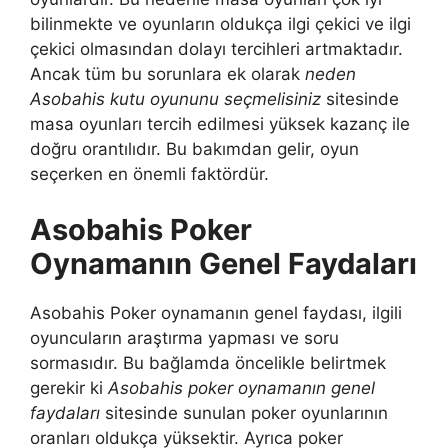
bilinmekte ve oyunların oldukça ilgi çekici ve ilgi
çekici olmasından dolayı tercihleri ​​artmaktadır.
Ancak tüm bu sorunlara ek olarak
neden
Asobahis kutu oyununu seçmelisiniz
sitesinde
masa oyunları tercih edilmesi yüksek kazanç ile
doğru orantılıdır. Bu bakımdan gelir, oyun
seçerken en önemli faktördür.
Asobahis Poker
Oynamanın Genel Faydaları
Asobahis Poker oynamanın genel faydası, ilgili
oyuncuların araştırma yapması ve soru
sormasıdır. Bu bağlamda öncelikle belirtmek
gerekir ki
Asobahis poker oynamanın genel
faydaları
sitesinde sunulan poker oyunlarının
oranları oldukça yüksektir. Ayrıca poker