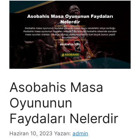
Asobahis Masa
Oyununun
Faydaları Nelerdir
Haziran 10, 2023
Yazarı:
admin