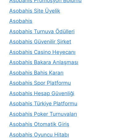
Asobahis Promosyon Bölümü
Asobahis Site Üyelik
Asobahis
Asobahis Turnuva Ödülleri
Asobahis Güvenilir Şirket
Asobahis Casino Heyecanı
Asobahis Bakara Anlaşması
Asobahis Bahis Kararı
Asobahis Spor Platformu
Asobahis Hesap Güvenliği
Asobahis Türkiye Platformu
Asobahis Poker Turnuvaları
Asobahis Otomatik Giriş
Asobahis Oyuncu Hitabı