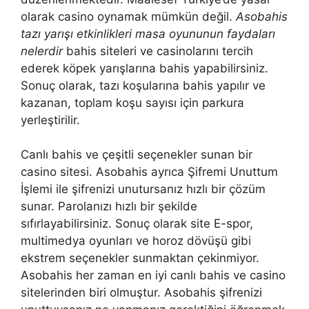
olarak casino oynamak mümkün değil.
Asobahis
tazı yarışı etkinlikleri masa oyununun faydaları
nelerdir
bahis siteleri ve casinolarını tercih
ederek köpek yarışlarına bahis yapabilirsiniz.
Sonuç olarak, tazı koşularına bahis yapılır ve
kazanan, toplam koşu sayısı için parkura
yerleştirilir.
Canlı bahis ve çeşitli seçenekler sunan bir
casino sitesi. Asobahis ayrıca Şifremi Unuttum
İşlemi ile şifrenizi unutursanız hızlı bir çözüm
sunar. Parolanızı hızlı bir şekilde
sıfırlayabilirsiniz. Sonuç olarak site E-spor,
multimedya oyunları ve horoz dövüşü gibi
ekstrem seçenekler sunmaktan çekinmiyor.
Asobahis her zaman en iyi canlı bahis ve casino
sitelerinden biri olmuştur. Asobahis şifrenizi