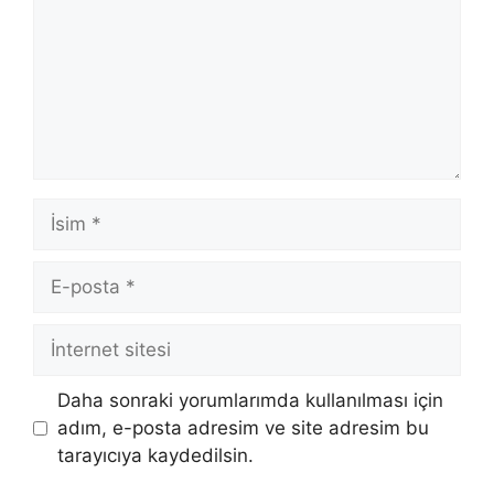
İsim
E-
posta
İnternet
sitesi
Daha sonraki yorumlarımda kullanılması için
adım, e-posta adresim ve site adresim bu
tarayıcıya kaydedilsin.