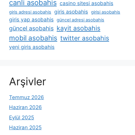
canli asobahis
casino sitesi asobahis
giris asobahis
giris adresi asobahis
girisi asobahis
giris yap asobahis
güncel adresi asobahis
kayit asobahis
güncel asobahis
mobil asobahis
twitter asobahis
yeni giris asobahis
Arşivler
Temmuz 2026
Haziran 2026
Eylül 2025
Haziran 2025