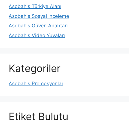
Asobahis Türkiye Alanı
Asobahis Sosyal İnceleme
Asobahis Güven Anahtarı
Asobahis Video Yuvaları
Kategoriler
Asobahis Promosyonlar
Etiket Bulutu