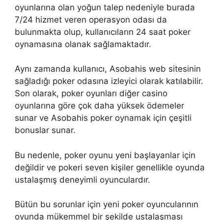
oyunlarına olan yoğun talep nedeniyle burada
7/24 hizmet veren operasyon odası da
bulunmakta olup, kullanıcıların 24 saat poker
oynamasına olanak sağlamaktadır.
Aynı zamanda kullanıcı, Asobahis web sitesinin
sağladığı poker odasına izleyici olarak katılabilir.
Son olarak, poker oyunları diğer casino
oyunlarına göre çok daha yüksek ödemeler
sunar ve Asobahis poker oynamak için çeşitli
bonuslar sunar.
Bu nedenle, poker oyunu yeni başlayanlar için
değildir ve pokeri seven kişiler genellikle oyunda
ustalaşmış deneyimli oyunculardır.
Bütün bu sorunlar için yeni poker oyuncularının
oyunda mükemmel bir şekilde ustalaşması