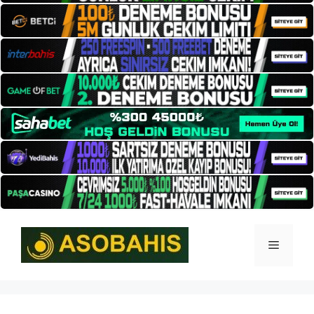
İçeriğe
atla
Menü