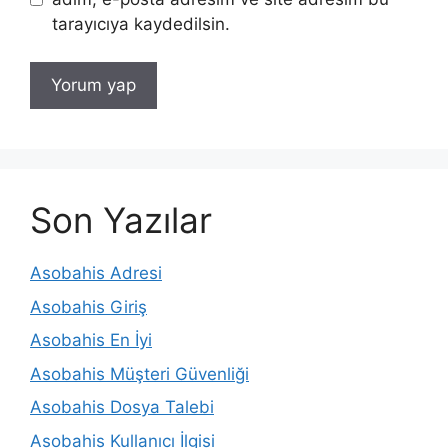
tarayıcıya kaydedilsin.
Son Yazılar
Asobahis Adresi
Asobahis Giriş
Asobahis En İyi
Asobahis Müşteri Güvenliği
Asobahis Dosya Talebi
Asobahis Kullanıcı İlgisi