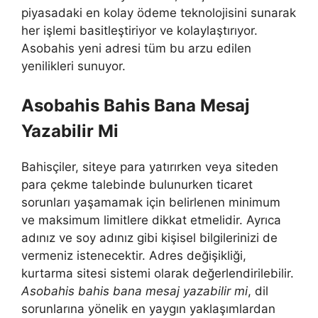
piyasadaki en kolay ödeme teknolojisini sunarak
her işlemi basitleştiriyor ve kolaylaştırıyor.
Asobahis yeni adresi tüm bu arzu edilen
yenilikleri sunuyor.
Asobahis Bahis Bana Mesaj
Yazabilir Mi
Bahisçiler, siteye para yatırırken veya siteden
para çekme talebinde bulunurken ticaret
sorunları yaşamamak için belirlenen minimum
ve maksimum limitlere dikkat etmelidir. Ayrıca
adınız ve soy adınız gibi kişisel bilgilerinizi de
vermeniz istenecektir. Adres değişikliği,
kurtarma sitesi sistemi olarak değerlendirilebilir.
Asobahis bahis bana mesaj yazabilir mi
, dil
sorunlarına yönelik en yaygın yaklaşımlardan