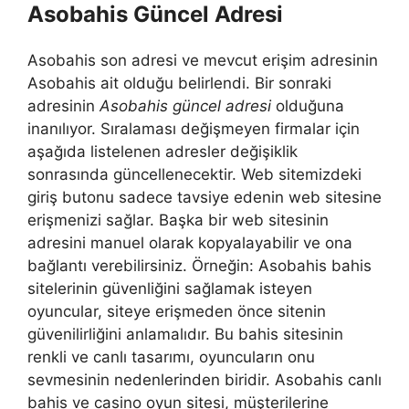
Asobahis Güncel Adresi
Asobahis son adresi ve mevcut erişim adresinin
Asobahis ait olduğu belirlendi. Bir sonraki
adresinin
Asobahis güncel adresi
olduğuna
inanılıyor. Sıralaması değişmeyen firmalar için
aşağıda listelenen adresler değişiklik
sonrasında güncellenecektir. Web sitemizdeki
giriş butonu sadece tavsiye edenin web sitesine
erişmenizi sağlar. Başka bir web sitesinin
adresini manuel olarak kopyalayabilir ve ona
bağlantı verebilirsiniz. Örneğin: Asobahis bahis
sitelerinin güvenliğini sağlamak isteyen
oyuncular, siteye erişmeden önce sitenin
güvenilirliğini anlamalıdır. Bu bahis sitesinin
renkli ve canlı tasarımı, oyuncuların onu
sevmesinin nedenlerinden biridir. Asobahis canlı
bahis ve casino oyun sitesi, müşterilerine