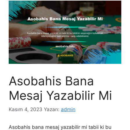
Asobahis Bana
Mesaj Yazabilir Mi
Kasım 4, 2023
Yazarı:
admin
Asobahis bana mesaj yazabilir mi tabii ki bu