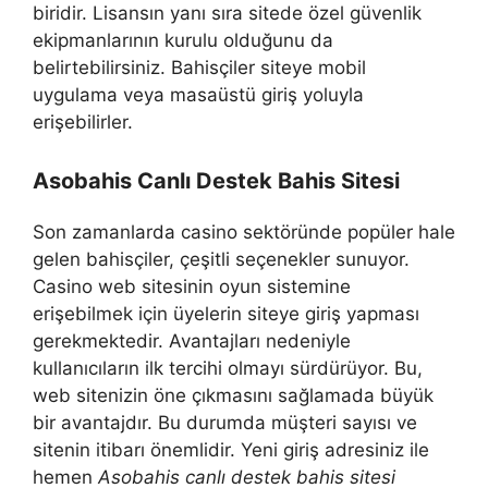
biridir. Lisansın yanı sıra sitede özel güvenlik
ekipmanlarının kurulu olduğunu da
belirtebilirsiniz. Bahisçiler siteye mobil
uygulama veya masaüstü giriş yoluyla
erişebilirler.
Asobahis Canlı Destek Bahis Sitesi
Son zamanlarda casino sektöründe popüler hale
gelen bahisçiler, çeşitli seçenekler sunuyor.
Casino web sitesinin oyun sistemine
erişebilmek için üyelerin siteye giriş yapması
gerekmektedir. Avantajları nedeniyle
kullanıcıların ilk tercihi olmayı sürdürüyor. Bu,
web sitenizin öne çıkmasını sağlamada büyük
bir avantajdır. Bu durumda müşteri sayısı ve
sitenin itibarı önemlidir. Yeni giriş adresiniz ile
hemen
Asobahis canlı destek bahis sitesi