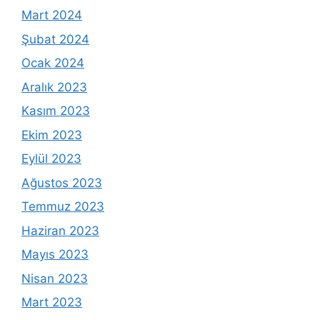
Mart 2024
Şubat 2024
Ocak 2024
Aralık 2023
Kasım 2023
Ekim 2023
Eylül 2023
Ağustos 2023
Temmuz 2023
Haziran 2023
Mayıs 2023
Nisan 2023
Mart 2023