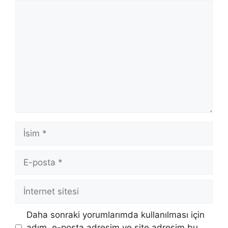
Yorum
İsim
E-
posta
İnternet
sitesi
Daha sonraki yorumlarımda kullanılması için
adım, e-posta adresim ve site adresim bu