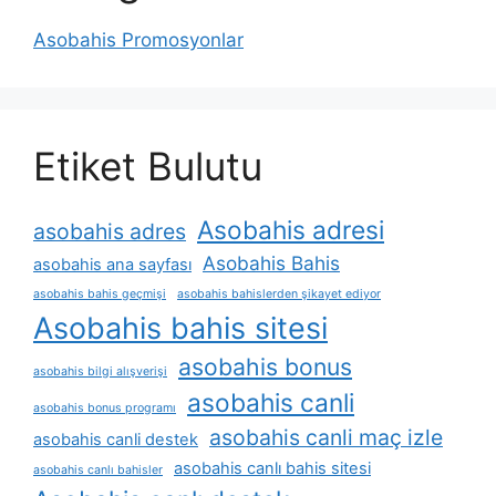
Asobahis Promosyonlar
Etiket Bulutu
Asobahis adresi
asobahis adres
Asobahis Bahis
asobahis ana sayfası
asobahis bahis geçmişi
asobahis bahislerden şikayet ediyor
Asobahis bahis sitesi
asobahis bonus
asobahis bilgi alışverişi
asobahis canli
asobahis bonus programı
asobahis canli maç izle
asobahis canli destek
asobahis canlı bahis sitesi
asobahis canlı bahisler