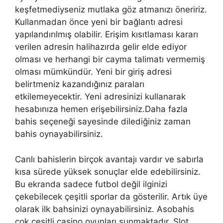
keşfetmediyseniz mutlaka göz atmanızı öneririz.
Kullanmadan önce yeni bir bağlantı adresi
yapılandırılmış olabilir. Erişim kısıtlaması kararı
verilen adresin halihazırda gelir elde ediyor
olması ve herhangi bir cayma talimatı vermemiş
olması mümkündür. Yeni bir giriş adresi
belirtmeniz kazandığınız paraları
etkilemeyecektir. Yeni adresinizi kullanarak
hesabınıza hemen erişebilirsiniz.Daha fazla
bahis seçeneği sayesinde dilediğiniz zaman
bahis oynayabilirsiniz.
Canlı bahislerin birçok avantajı vardır ve sabırla
kısa sürede yüksek sonuçlar elde edebilirsiniz.
Bu ekranda sadece futbol değil ilginizi
çekebilecek çeşitli sporlar da gösterilir. Artık üye
olarak ilk bahsinizi oynayabilirsiniz. Asobahis
çok çeşitli casino oyunları sunmaktadır. Slot