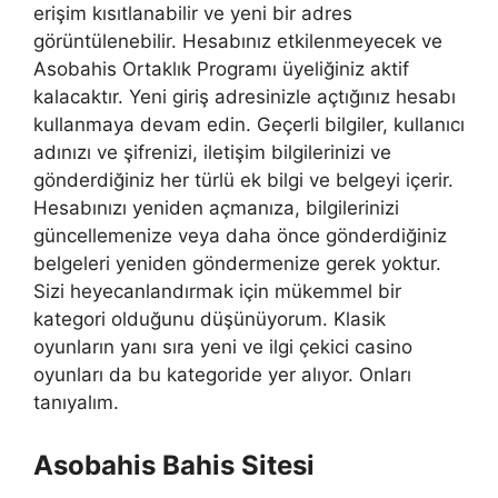
erişim kısıtlanabilir ve yeni bir adres
görüntülenebilir. Hesabınız etkilenmeyecek ve
Asobahis Ortaklık Programı üyeliğiniz aktif
kalacaktır. Yeni giriş adresinizle açtığınız hesabı
kullanmaya devam edin. Geçerli bilgiler, kullanıcı
adınızı ve şifrenizi, iletişim bilgilerinizi ve
gönderdiğiniz her türlü ek bilgi ve belgeyi içerir.
Hesabınızı yeniden açmanıza, bilgilerinizi
güncellemenize veya daha önce gönderdiğiniz
belgeleri yeniden göndermenize gerek yoktur.
Sizi heyecanlandırmak için mükemmel bir
kategori olduğunu düşünüyorum. Klasik
oyunların yanı sıra yeni ve ilgi çekici casino
oyunları da bu kategoride yer alıyor. Onları
tanıyalım.
Asobahis Bahis Sitesi