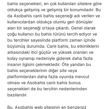
bahis seçenekleri, en çok kullanılan sitelere göre
oldukça gelişmiş ve gelişmiş bir konumdadır. Bu
da Asobahis canlı bahis seçeneği adı verilen ve
kullanıcılardan oldukça olumlu geri dönüşler
alan bir seçeneği ortaya çıkardı. Genel olarak
çoğu kullanıcı bu bahis türünü tercih ediyor ve
bu tercihler sayesinde platform zaman içinde
büyümüş durumda. Canlı bahis, bu etkinliklerin
arkasındaki itici güçtür ve yüksek oranları ve
kolay oynanışı nedeniyle giderek daha fazla
insanın ilgisini çekmektedir. Öte yandan bu
bahis seçeneklerinin diğer site veya
platformlardan daha fazla oyunda mevcut
olması ve Asobahis canlı bahis bonus
seçenekleri de bu tercihin nedenlerinden
bazılarıdır.
Bu, Asobahis web sitesinin en benzersiz