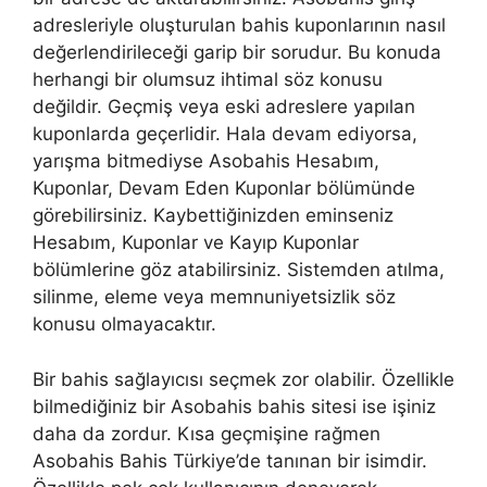
adresleriyle oluşturulan bahis kuponlarının nasıl
değerlendirileceği garip bir sorudur. Bu konuda
herhangi bir olumsuz ihtimal söz konusu
değildir. Geçmiş veya eski adreslere yapılan
kuponlarda geçerlidir. Hala devam ediyorsa,
yarışma bitmediyse Asobahis Hesabım,
Kuponlar, Devam Eden Kuponlar bölümünde
görebilirsiniz. Kaybettiğinizden eminseniz
Hesabım, Kuponlar ve Kayıp Kuponlar
bölümlerine göz atabilirsiniz. Sistemden atılma,
silinme, eleme veya memnuniyetsizlik söz
konusu olmayacaktır.
Bir bahis sağlayıcısı seçmek zor olabilir. Özellikle
bilmediğiniz bir Asobahis bahis sitesi ise işiniz
daha da zordur. Kısa geçmişine rağmen
Asobahis Bahis Türkiye’de tanınan bir isimdir.