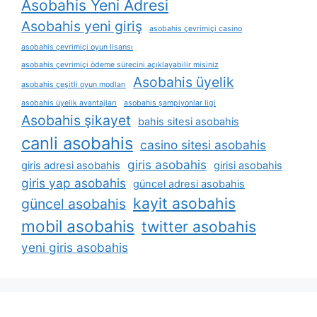
Asobahis Yeni Adresi
Asobahis yeni giriş
asobahis çevrimiçi casino
asobahis çevrimiçi oyun lisansı
asobahis çevrimiçi ödeme sürecini açıklayabilir misiniz
Asobahis üyelik
asobahis çeşitli oyun modları
asobahis üyelik avantajları
asobahis şampiyonlar ligi
Asobahis şikayet
bahis sitesi asobahis
canli asobahis
casino sitesi asobahis
giris asobahis
giris adresi asobahis
girisi asobahis
giris yap asobahis
güncel adresi asobahis
kayit asobahis
güncel asobahis
mobil asobahis
twitter asobahis
yeni giris asobahis