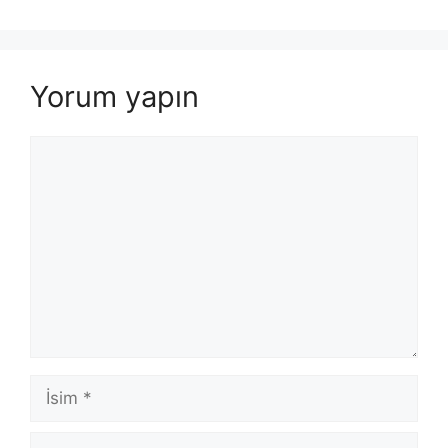
Yorum yapın
Yorum
İsim
E-