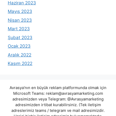
Haziran 2023
Mayıs 2023
Nisan 2023
Mart 2023
Şubat 2023
Ocak 2023
Aralık 2022
Kasım 2022
Avrasya'nın en büyük reklam platformunda olmak için
Microsoft Teams:
reklam@avrasyamarketing.com
adresimizden veya Telegram: @Avrasyamarketing
adresimizden irtibat kurabilirsiniz. (Tek iletişim
adreslerimiz teams / telegram ve mail adresimizdir.