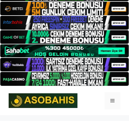
İçeriğe
atla
Menü