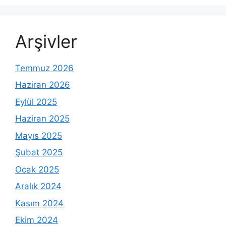
Arşivler
Temmuz 2026
Haziran 2026
Eylül 2025
Haziran 2025
Mayıs 2025
Şubat 2025
Ocak 2025
Aralık 2024
Kasım 2024
Ekim 2024