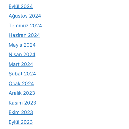
Eylül 2024
Ağustos 2024
Temmuz 2024
Haziran 2024
Mayıs 2024
Nisan 2024
Mart 2024
Şubat 2024
Ocak 2024
Aralık 2023
Kasım 2023
Ekim 2023
Eylül 2023