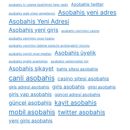
Asobahis twitter
asobahis tv i̇zleme özelliğinin farkı nedir
Asobahis yeni adres
asobahis web sitesi engelleyici
Asobahis Yeni Adresi
Asobahis yeni giriş
asobahis çevrimiçi casino
asobahis çevrimiçi oyun lisansı
asobahis çevrimiçi ödeme sürecini açıklayabilir misiniz
Asobahis üyelik
asobahis çeşitli oyun modları
asobahis üyelik avantajları
asobahis şampiyonlar ligi
Asobahis şikayet
bahis sitesi asobahis
canli asobahis
casino sitesi asobahis
giris asobahis
giris adresi asobahis
girisi asobahis
giris yap asobahis
güncel adresi asobahis
kayit asobahis
güncel asobahis
mobil asobahis
twitter asobahis
yeni giris asobahis