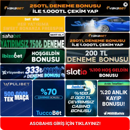
×
ASOBAHIS GİRİŞ İÇİN TIKLAYINIZ!