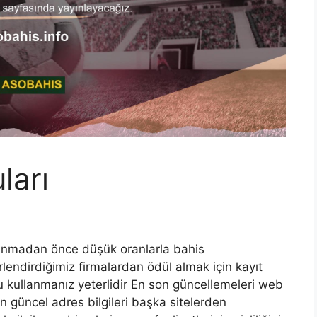
ları
anmadan önce düşük oranlarla bahis
lendirdiğimiz firmalardan ödül almak için kayıt
 kullanmanız yeterlidir En son güncellemeleri web
n güncel adres bilgileri başka sitelerden