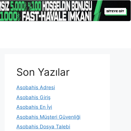
Son Yazılar
Asobahis Adresi
Asobahis Giriş
Asobahis En İyi
Asobahis Müşteri Güvenliği
Asobahis Dosya Talebi