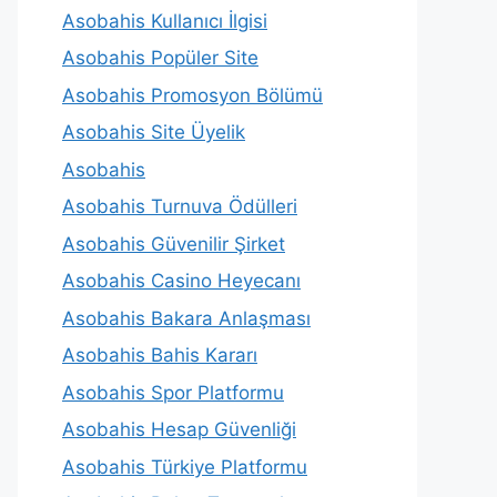
Asobahis Kullanıcı İlgisi
Asobahis Popüler Site
Asobahis Promosyon Bölümü
Asobahis Site Üyelik
Asobahis
Asobahis Turnuva Ödülleri
Asobahis Güvenilir Şirket
Asobahis Casino Heyecanı
Asobahis Bakara Anlaşması
Asobahis Bahis Kararı
Asobahis Spor Platformu
Asobahis Hesap Güvenliği
Asobahis Türkiye Platformu