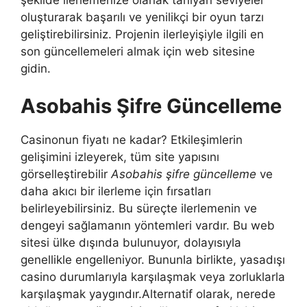
oluşturarak başarılı ve yenilikçi bir oyun tarzı
geliştirebilirsiniz. Projenin ilerleyişiyle ilgili en
son güncellemeleri almak için web sitesine
gidin.
Asobahis Şifre Güncelleme
Casinonun fiyatı ne kadar? Etkileşimlerin
gelişimini izleyerek, tüm site yapısını
görselleştirebilir
Asobahis şifre güncelleme
ve
daha akıcı bir ilerleme için fırsatları
belirleyebilirsiniz. Bu süreçte ilerlemenin ve
dengeyi sağlamanın yöntemleri vardır. Bu web
sitesi ülke dışında bulunuyor, dolayısıyla
genellikle engelleniyor. Bununla birlikte, yasadışı
casino durumlarıyla karşılaşmak veya zorluklarla
karşılaşmak yaygındır.Alternatif olarak, nerede