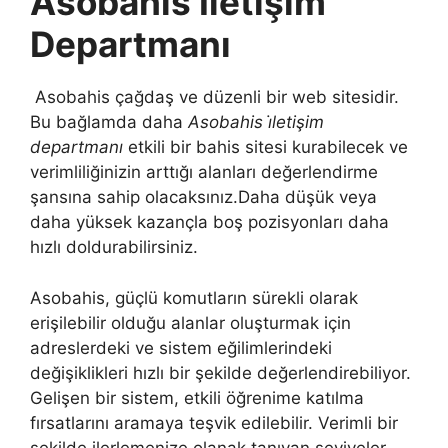
Asobahis İletişim
Departmanı
Asobahis çağdaş ve düzenli bir web sitesidir.
Bu bağlamda daha
Asobahis i̇letişim
departmanı
etkili bir bahis sitesi kurabilecek ve
verimliliğinizin arttığı alanları değerlendirme
şansına sahip olacaksınız.Daha düşük veya
daha yüksek kazançla boş pozisyonları daha
hızlı doldurabilirsiniz.
Asobahis, güçlü komutların sürekli olarak
erişilebilir olduğu alanlar oluşturmak için
adreslerdeki ve sistem eğilimlerindeki
değişiklikleri hızlı bir şekilde değerlendirebiliyor.
Gelişen bir sistem, etkili öğrenime katılma
fırsatlarını aramaya teşvik edilebilir. Verimli bir
şekilde ilerlemenize olanak tanıyan seviyeler