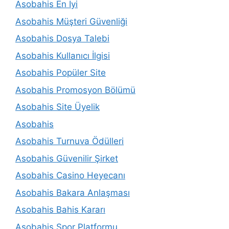
Asobahis En İyi
Asobahis Müşteri Güvenliği
Asobahis Dosya Talebi
Asobahis Kullanıcı İlgisi
Asobahis Popüler Site
Asobahis Promosyon Bölümü
Asobahis Site Üyelik
Asobahis
Asobahis Turnuva Ödülleri
Asobahis Güvenilir Şirket
Asobahis Casino Heyecanı
Asobahis Bakara Anlaşması
Asobahis Bahis Kararı
Asobahis Spor Platformu