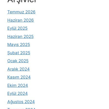
Temmuz 2026
Haziran 2026
Eylül 2025
Haziran 2025
Mayıs 2025
Şubat 2025
Ocak 2025
Aralık 2024
Kasım 2024
Ekim 2024
Eylül 2024
Ağustos 2024