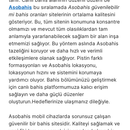
tanır. Canlı bahis alanının düzenli düzeni de
Asobahis
bu sıralamada
Asobahis güvenilebilir
mi bahis oranları
sitelerinin ortalama kalitesini
gösteriyor. Bu, tüm sitenin konumuna konsantre
olmamızı ve mevcut tüm olasılıklardan tam
anlamıyla yararlanabilecek sağlam bir alan inşa
etmemizi sağlıyor. Bu yöntem aslında Asobahis
tazeliğini koruyor ve daha hızlı ve verimli
etkileşimlere olanak sağlıyor. Pistin farklı
formasyonları ve Asobahis lokasyonu,
lokasyonun hızını ve sistemini korumaya
yardımcı oluyor. Bahis bölümünüzü geliştirmek
için canlı bahis platformumuza kalıcı erişim
sağlayın ve daha güçlü düzenler
oluşturun.Hedeflerinize ulaşmanız dileğiyle.
Asobahis mobil cihazlarda sorunsuz çalışan
güvenilir bir bahis sitesidir. Kaliteyi sağlamak ve