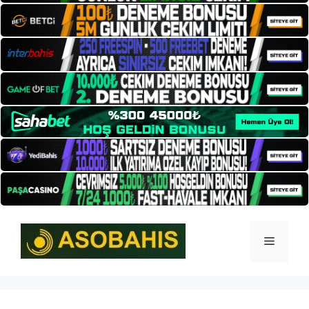
İçeriğe
atla
Menü