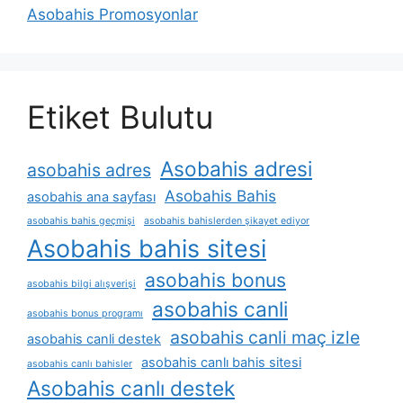
Asobahis Promosyonlar
Etiket Bulutu
Asobahis adresi
asobahis adres
Asobahis Bahis
asobahis ana sayfası
asobahis bahis geçmişi
asobahis bahislerden şikayet ediyor
Asobahis bahis sitesi
asobahis bonus
asobahis bilgi alışverişi
asobahis canli
asobahis bonus programı
asobahis canli maç izle
asobahis canli destek
asobahis canlı bahis sitesi
asobahis canlı bahisler
Asobahis canlı destek