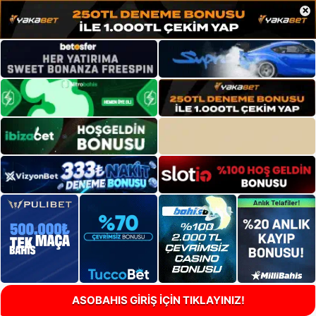
×
ASOBAHIS GİRİŞ İÇİN TIKLAYINIZ!