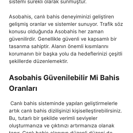
sistemi sürekli olarak sunmuştur.
Asobahis, canlı bahis deneyiminizi geliştiren
gelişmiş oranlar ve sistemler sunuyor. Trafik söz
konusu olduğunda Asobahis her zaman
güvenilirdir. Genellikle güvenli ve kapsamlı bir
tasarıma sahiptir. Alanın önemli kısımlarını
korumanın bir başka yolu da hedeflerinizi çeşitli
şekillerde düzenlemektir.
Asobahis Güvenilebilir Mi Bahis
Oranları
Canlı bahis sisteminde yapılan geliştirmelerle
artık canlı bahis dizilişinizi kişiselleştirebilirsiniz.
Bu, tutarlı bir şekilde verimli seviyeler
oluşturmanıza ve çıktınızı artırmanıza olanak