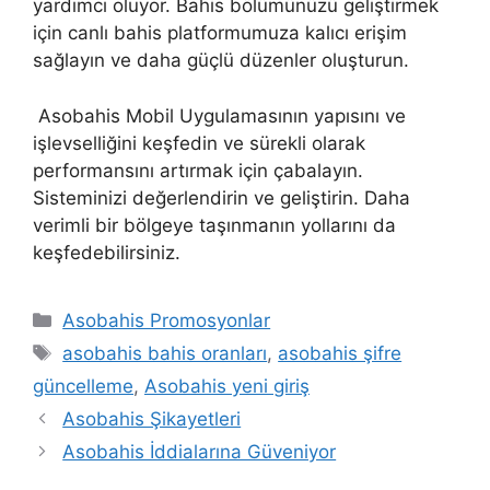
yardımcı oluyor. Bahis bölümünüzü geliştirmek
için canlı bahis platformumuza kalıcı erişim
sağlayın ve daha güçlü düzenler oluşturun.
Asobahis Mobil Uygulamasının yapısını ve
işlevselliğini keşfedin ve sürekli olarak
performansını artırmak için çabalayın.
Sisteminizi değerlendirin ve geliştirin. Daha
verimli bir bölgeye taşınmanın yollarını da
keşfedebilirsiniz.
Kategoriler
Asobahis Promosyonlar
Etiketler
asobahis bahis oranları
,
asobahis şifre
güncelleme
,
Asobahis yeni giriş
Asobahis Şikayetleri
Asobahis İddialarına Güveniyor