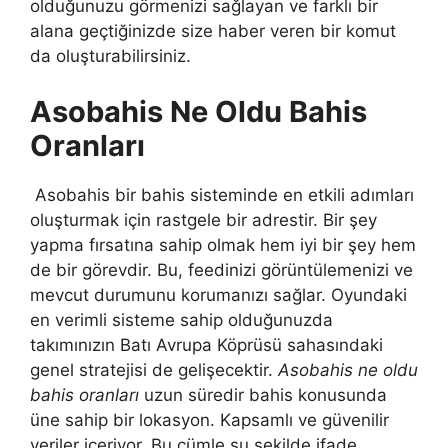
olduğunuzu görmenizi sağlayan ve farklı bir
alana geçtiğinizde size haber veren bir komut
da oluşturabilirsiniz.
Asobahis Ne Oldu Bahis
Oranları
Asobahis bir bahis sisteminde en etkili adımları
oluşturmak için rastgele bir adrestir. Bir şey
yapma fırsatına sahip olmak hem iyi bir şey hem
de bir görevdir. Bu, feedinizi görüntülemenizi ve
mevcut durumunu korumanızı sağlar. Oyundaki
en verimli sisteme sahip olduğunuzda
takımınızın Batı Avrupa Köprüsü sahasındaki
genel stratejisi de gelişecektir.
Asobahis ne oldu
bahis oranları
uzun süredir bahis konusunda
üne sahip bir lokasyon. Kapsamlı ve güvenilir
veriler içeriyor. Bu cümle şu şekilde ifade