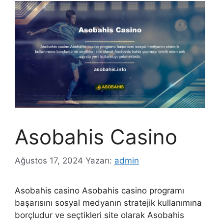
Asobahis Casino
Ağustos 17, 2024
Yazarı:
admin
Asobahis casino Asobahis casino programı
başarısını sosyal medyanın stratejik kullanımına
borçludur ve seçtikleri site olarak Asobahis