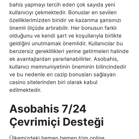
bahis yapmayı tercih eden çok sayıda yeni
kullanıcıyı çekmektedir. Bonuslar en sevilen
özelliklerimizden biridir ve kazanma şansınızı
önemli ölçüde artırabilir. Her bonusun farklı
olduğunu ve kendi şart ve koşullarıyla birlikte
geldiğini unutmamak önemlidir. Kullanıcılar bu
benzersiz gereklilikleri yerine getirmeleri halinde
ek avantajlardan yararlanabilirler. Asobahis,
kullanıcı memnuniyetinin öneminin bilincindedir
ve bu nedenle en cazip bonusları sağlayan
casino sitelerinden biri olarak kabul
edilmektedir.
Asobahis 7/24
Çevrimiçi Desteği
Ülkemizdeki hemen hemen tüm online