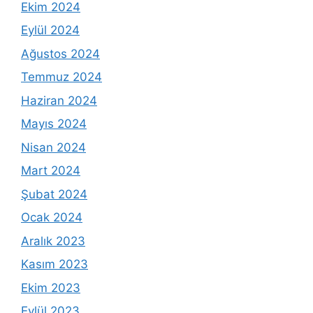
Ekim 2024
Eylül 2024
Ağustos 2024
Temmuz 2024
Haziran 2024
Mayıs 2024
Nisan 2024
Mart 2024
Şubat 2024
Ocak 2024
Aralık 2023
Kasım 2023
Ekim 2023
Eylül 2023