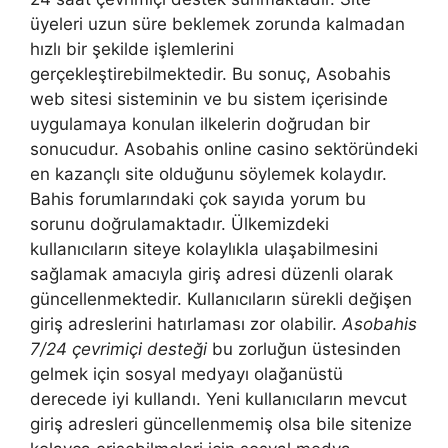
üyeleri uzun süre beklemek zorunda kalmadan
hızlı bir şekilde işlemlerini
gerçekleştirebilmektedir. Bu sonuç, Asobahis
web sitesi sisteminin ve bu sistem içerisinde
uygulamaya konulan ilkelerin doğrudan bir
sonucudur. Asobahis online casino sektöründeki
en kazançlı site olduğunu söylemek kolaydır.
Bahis forumlarındaki çok sayıda yorum bu
sorunu doğrulamaktadır. Ülkemizdeki
kullanıcıların siteye kolaylıkla ulaşabilmesini
sağlamak amacıyla giriş adresi düzenli olarak
güncellenmektedir. Kullanıcıların sürekli değişen
giriş adreslerini hatırlaması zor olabilir.
Asobahis
7/24 çevrimiçi desteği
bu zorluğun üstesinden
gelmek için sosyal medyayı olağanüstü
derecede iyi kullandı. Yeni kullanıcıların mevcut
giriş adresleri güncellenmemiş olsa bile sitenize