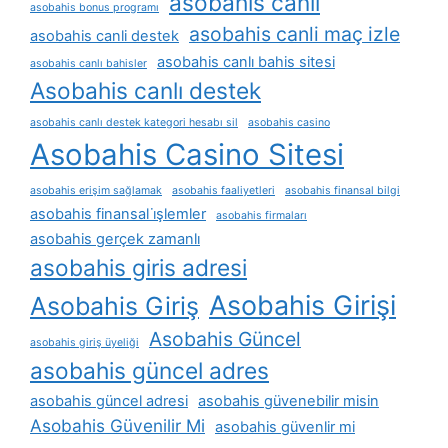
asobahis canli
asobahis bonus programı
asobahis canli maç izle
asobahis canli destek
asobahis canlı bahis sitesi
asobahis canlı bahisler
Asobahis canlı destek
asobahis canlı destek kategori hesabı sil
asobahis casino
Asobahis Casino Sitesi
asobahis erişim sağlamak
asobahis faaliyetleri
asobahis finansal bilgi
asobahis finansal i̇şlemler
asobahis firmaları
asobahis gerçek zamanlı
asobahis giris adresi
Asobahis Girişi
Asobahis Giriş
Asobahis Güncel
asobahis giriş üyeliği
asobahis güncel adres
asobahis güncel adresi
asobahis güvenebilir misin
Asobahis Güvenilir Mi
asobahis güvenlir mi