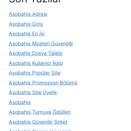
Asobahis Adresi
Asobahis Giriş
Asobahis En İyi
Asobahis Müşteri Güvenliği
Asobahis Dosya Talebi
Asobahis Kullanıcı İlgisi
Asobahis Popüler Site
Asobahis Promosyon Bölümü
Asobahis Site Üyelik
Asobahis
Asobahis Turnuva Ödülleri
Asobahis Güvenilir Şirket