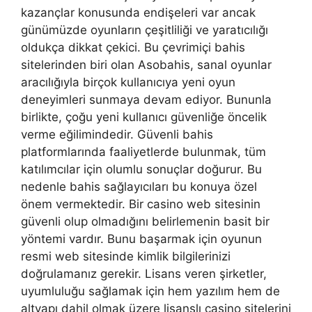
kazançlar konusunda endişeleri var ancak
günümüzde oyunların çeşitliliği ve yaratıcılığı
oldukça dikkat çekici. Bu çevrimiçi bahis
sitelerinden biri olan Asobahis, sanal oyunlar
aracılığıyla birçok kullanıcıya yeni oyun
deneyimleri sunmaya devam ediyor. Bununla
birlikte, çoğu yeni kullanıcı güvenliğe öncelik
verme eğilimindedir. Güvenli bahis
platformlarında faaliyetlerde bulunmak, tüm
katılımcılar için olumlu sonuçlar doğurur. Bu
nedenle bahis sağlayıcıları bu konuya özel
önem vermektedir. Bir casino web sitesinin
güvenli olup olmadığını belirlemenin basit bir
yöntemi vardır. Bunu başarmak için oyunun
resmi web sitesinde kimlik bilgilerinizi
doğrulamanız gerekir. Lisans veren şirketler,
uyumluluğu sağlamak için hem yazılım hem de
altyapı dahil olmak üzere lisanslı casino sitelerini