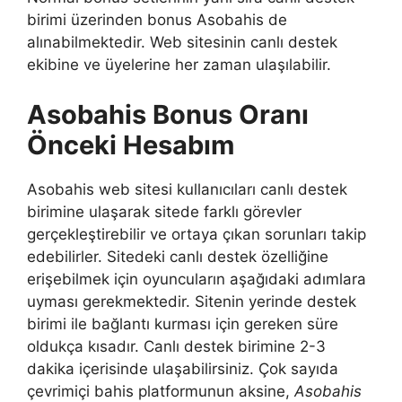
birimi üzerinden bonus Asobahis de
alınabilmektedir. Web sitesinin canlı destek
ekibine ve üyelerine her zaman ulaşılabilir.
Asobahis Bonus Oranı
Önceki Hesabım
Asobahis web sitesi kullanıcıları canlı destek
birimine ulaşarak sitede farklı görevler
gerçekleştirebilir ve ortaya çıkan sorunları takip
edebilirler. Sitedeki canlı destek özelliğine
erişebilmek için oyuncuların aşağıdaki adımlara
uyması gerekmektedir. Sitenin yerinde destek
birimi ile bağlantı kurması için gereken süre
oldukça kısadır. Canlı destek birimine 2-3
dakika içerisinde ulaşabilirsiniz. Çok sayıda
çevrimiçi bahis platformunun aksine,
Asobahis