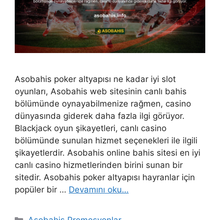
Asobahis poker altyapısı ne kadar iyi slot
oyunları, Asobahis web sitesinin canlı bahis
bölümünde oynayabilmenize rağmen, casino
dünyasında giderek daha fazla ilgi görüyor.
Blackjack oyun şikayetleri, canlı casino
bölümünde sunulan hizmet seçenekleri ile ilgili
şikayetlerdir. Asobahis online bahis sitesi en iyi
canlı casino hizmetlerinden birini sunan bir
sitedir. Asobahis poker altyapısı hayranlar için
popüler bir …
Devamını oku…
Kategoriler