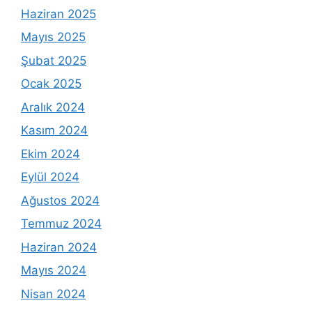
Haziran 2025
Mayıs 2025
Şubat 2025
Ocak 2025
Aralık 2024
Kasım 2024
Ekim 2024
Eylül 2024
Ağustos 2024
Temmuz 2024
Haziran 2024
Mayıs 2024
Nisan 2024