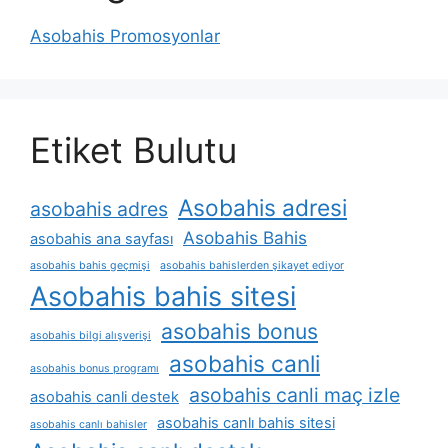
Asobahis Promosyonlar
Etiket Bulutu
Asobahis adresi
asobahis adres
Asobahis Bahis
asobahis ana sayfası
asobahis bahis geçmişi
asobahis bahislerden şikayet ediyor
Asobahis bahis sitesi
asobahis bonus
asobahis bilgi alışverişi
asobahis canli
asobahis bonus programı
asobahis canli maç izle
asobahis canli destek
asobahis canlı bahis sitesi
asobahis canlı bahisler