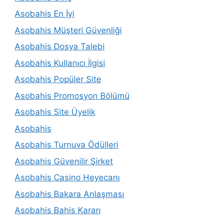
Asobahis En İyi
Asobahis Müşteri Güvenliği
Asobahis Dosya Talebi
Asobahis Kullanıcı İlgisi
Asobahis Popüler Site
Asobahis Promosyon Bölümü
Asobahis Site Üyelik
Asobahis
Asobahis Turnuva Ödülleri
Asobahis Güvenilir Şirket
Asobahis Casino Heyecanı
Asobahis Bakara Anlaşması
Asobahis Bahis Kararı