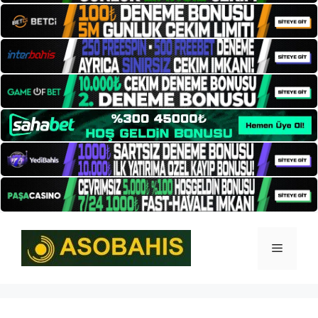
İçeriğe
atla
Menü