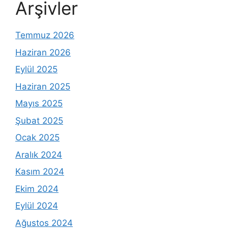
Arşivler
Temmuz 2026
Haziran 2026
Eylül 2025
Haziran 2025
Mayıs 2025
Şubat 2025
Ocak 2025
Aralık 2024
Kasım 2024
Ekim 2024
Eylül 2024
Ağustos 2024