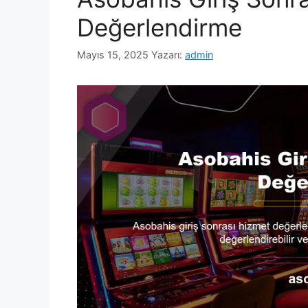
Değerlendirme
Mayıs 15, 2025
Yazarı:
admin