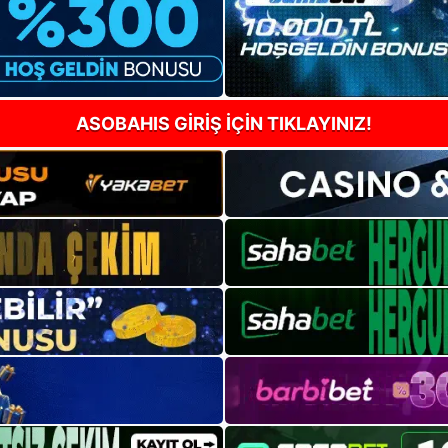
ASOBAHIS GİRİŞ İÇİN TIKLAYINIZ!