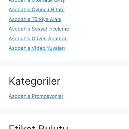
Asobahis Oyuncu Hitabı
Asobahis Türkiye Alanı
Asobahis Sosyal İnceleme
Asobahis Güven Anahtarı
Asobahis Video Yuvaları
Kategoriler
Asobahis Promosyonlar