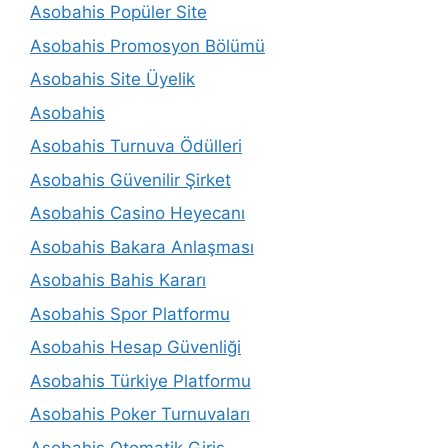
Asobahis Popüler Site
Asobahis Promosyon Bölümü
Asobahis Site Üyelik
Asobahis
Asobahis Turnuva Ödülleri
Asobahis Güvenilir Şirket
Asobahis Casino Heyecanı
Asobahis Bakara Anlaşması
Asobahis Bahis Kararı
Asobahis Spor Platformu
Asobahis Hesap Güvenliği
Asobahis Türkiye Platformu
Asobahis Poker Turnuvaları
Asobahis Otomatik Giriş