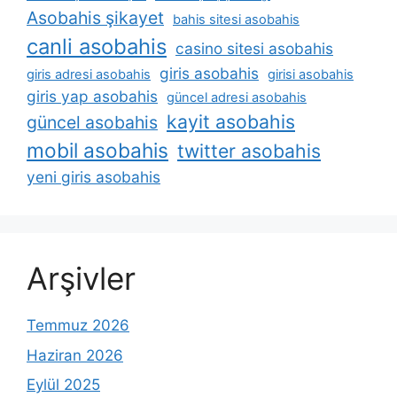
Asobahis şikayet
bahis sitesi asobahis
canli asobahis
casino sitesi asobahis
giris asobahis
giris adresi asobahis
girisi asobahis
giris yap asobahis
güncel adresi asobahis
kayit asobahis
güncel asobahis
mobil asobahis
twitter asobahis
yeni giris asobahis
Arşivler
Temmuz 2026
Haziran 2026
Eylül 2025