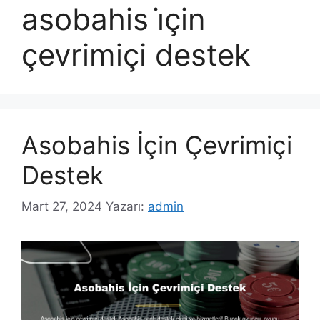
asobahis i̇çin
çevrimiçi destek
Asobahis İçin Çevrimiçi
Destek
Mart 27, 2024
Yazarı:
admin