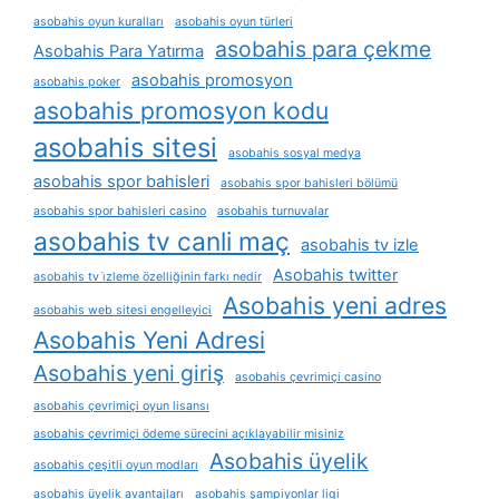
asobahis oyun kuralları
asobahis oyun türleri
asobahis para çekme
Asobahis Para Yatırma
asobahis promosyon
asobahis poker
asobahis promosyon kodu
asobahis sitesi
asobahis sosyal medya
asobahis spor bahisleri
asobahis spor bahisleri bölümü
asobahis spor bahisleri casino
asobahis turnuvalar
asobahis tv canli maç
asobahis tv izle
Asobahis twitter
asobahis tv i̇zleme özelliğinin farkı nedir
Asobahis yeni adres
asobahis web sitesi engelleyici
Asobahis Yeni Adresi
Asobahis yeni giriş
asobahis çevrimiçi casino
asobahis çevrimiçi oyun lisansı
asobahis çevrimiçi ödeme sürecini açıklayabilir misiniz
Asobahis üyelik
asobahis çeşitli oyun modları
asobahis üyelik avantajları
asobahis şampiyonlar ligi