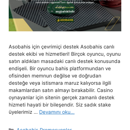
Asobahis için çevrimiçi destek Asobahis canlı
destek ekibi ve hizmetleri! Birçok oyuncu, oyunu
satın aldıkları masadaki canlı destek konusunda
endişeli. Bir oyuncu bahis platformundan ve
ofisinden memnun değilse ve doğrudan
desteğe veya istismara maruz kalıyorsa ilgili
makamlardan satın almayı bırakabilir. Casino
oynayanlar için sitenin gerçek zamanlı destek
hizmeti hayati bir bileşendir. Siz sadık stake
üyelerimiz …
Devamını oku…
Kategoriler