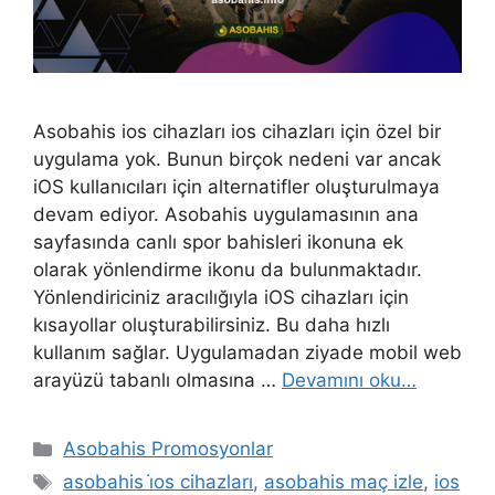
Asobahis ios cihazları ios cihazları için özel bir
uygulama yok. Bunun birçok nedeni var ancak
iOS kullanıcıları için alternatifler oluşturulmaya
devam ediyor. Asobahis uygulamasının ana
sayfasında canlı spor bahisleri ikonuna ek
olarak yönlendirme ikonu da bulunmaktadır.
Yönlendiriciniz aracılığıyla iOS cihazları için
kısayollar oluşturabilirsiniz. Bu daha hızlı
kullanım sağlar. Uygulamadan ziyade mobil web
arayüzü tabanlı olmasına …
Devamını oku…
Kategoriler
Asobahis Promosyonlar
Etiketler
asobahis i̇os cihazları
,
asobahis maç izle
,
ios