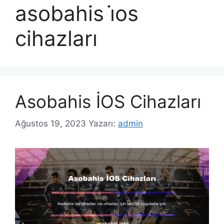
asobahis i̇os
cihazları
Asobahis İOS Cihazları
Ağustos 19, 2023
Yazarı:
admin