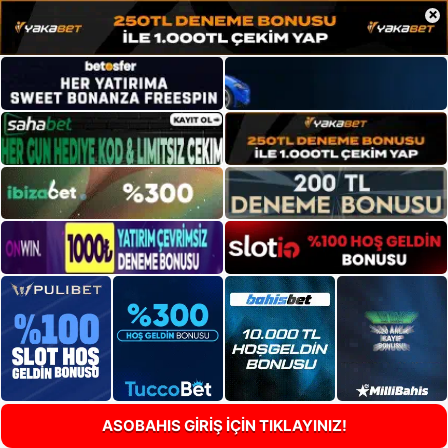
×
ASOBAHIS GİRİŞ İÇİN TIKLAYINIZ!