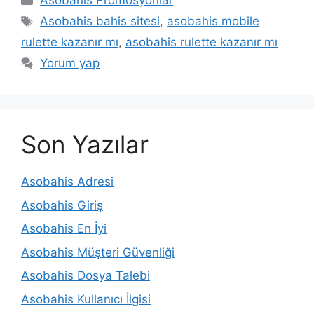
Asobahis Promosyonlar
Etiketler
Asobahis bahis sitesi
,
asobahis mobile
rulette kazanır mı
,
asobahis rulette kazanır mı
Yorum yap
Son Yazılar
Asobahis Adresi
Asobahis Giriş
Asobahis En İyi
Asobahis Müşteri Güvenliği
Asobahis Dosya Talebi
Asobahis Kullanıcı İlgisi