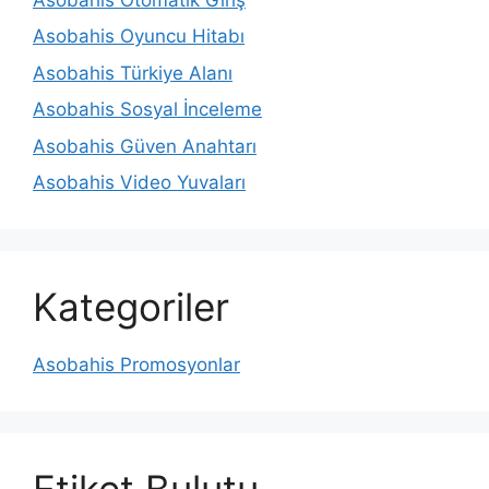
Asobahis Oyuncu Hitabı
Asobahis Türkiye Alanı
Asobahis Sosyal İnceleme
Asobahis Güven Anahtarı
Asobahis Video Yuvaları
Kategoriler
Asobahis Promosyonlar