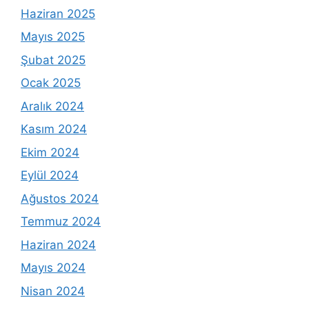
Haziran 2025
Mayıs 2025
Şubat 2025
Ocak 2025
Aralık 2024
Kasım 2024
Ekim 2024
Eylül 2024
Ağustos 2024
Temmuz 2024
Haziran 2024
Mayıs 2024
Nisan 2024