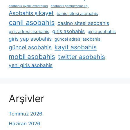
asobahis üyelik avantajları
asobahis şampiyonlar ligi
Asobahis şikayet
bahis sitesi asobahis
canli asobahis
casino sitesi asobahis
giris asobahis
giris adresi asobahis
girisi asobahis
giris yap asobahis
güncel adresi asobahis
kayit asobahis
güncel asobahis
mobil asobahis
twitter asobahis
yeni giris asobahis
Arşivler
Temmuz 2026
Haziran 2026