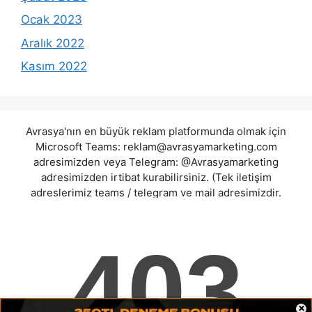
Ocak 2023
Aralık 2022
Kasım 2022
Avrasya'nın en büyük reklam platformunda olmak için
Microsoft Teams:
reklam@avrasyamarketing.com
adresimizden veya Telegram: @Avrasyamarketing
adresimizden irtibat kurabilirsiniz. (Tek iletişim
adreslerimiz teams / telegram ve mail adresimizdir.
Harici hiçbir iletişim adresimiz bulunmamaktadır.
Lütfen itibar etmeyiniz.) Türkiye yasalarına göre 7258
sayılı kanun uyarınca yasa dışı bahis oynamanın
cezaları mevcuttur. Şu an bulunduğunuz site hiç bir
şekilde illegal bahis oyunları oynatmıyor ve oynamaya
aracı olmuyordur.
casinokazansana
|
milyonerbahis
|
betveno
|
millibahis
|
istanbulcasinositesi
|
betfica
|
×