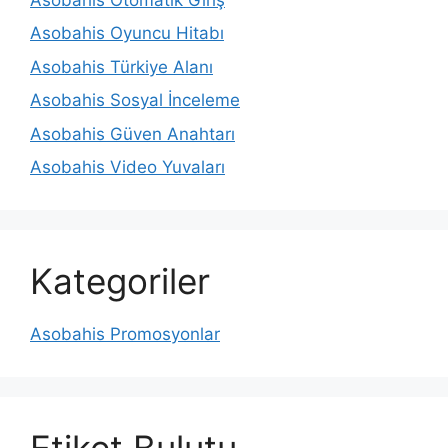
Asobahis Oyuncu Hitabı
Asobahis Türkiye Alanı
Asobahis Sosyal İnceleme
Asobahis Güven Anahtarı
Asobahis Video Yuvaları
Kategoriler
Asobahis Promosyonlar