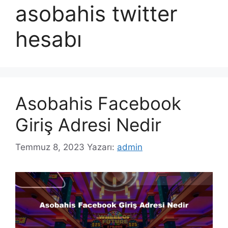
asobahis twitter
hesabı
Asobahis Facebook
Giriş Adresi Nedir
Temmuz 8, 2023
Yazarı:
admin