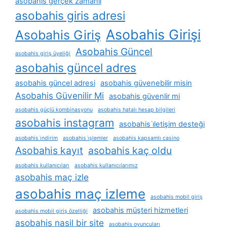
asobahis gerçek zamanlı
asobahis giris adresi
Asobahis Girişi
Asobahis Giriş
Asobahis Güncel
asobahis giriş üyeliği
asobahis güncel adres
asobahis güncel adresi
asobahis güvenebilir misin
Asobahis Güvenilir Mi
asobahis güvenlir mi
asobahis güçlü kombinasyonu
asobahis hatalı hesap bilgileri
asobahis instagram
asobahis i̇letişim desteği
asobahis i̇ndirim
asobahis i̇şlemler
asobahis kapsamlı casino
Asobahis kayıt
asobahis kaç oldu
asobahis kullanıcıları
asobahis kullanıcılarımız
asobahis maç izle
asobahis maç izleme
asobahis mobil giriş
asobahis müşteri hizmetleri
asobahis mobil giriş özelliği
asobahis nasil bir site
asobahis oyuncuları