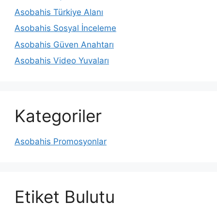
Asobahis Türkiye Alanı
Asobahis Sosyal İnceleme
Asobahis Güven Anahtarı
Asobahis Video Yuvaları
Kategoriler
Asobahis Promosyonlar
Etiket Bulutu