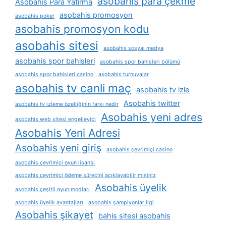
asobahis para çekme
Asobahis Para Yatırma
asobahis promosyon
asobahis poker
asobahis promosyon kodu
asobahis sitesi
asobahis sosyal medya
asobahis spor bahisleri
asobahis spor bahisleri bölümü
asobahis spor bahisleri casino
asobahis turnuvalar
asobahis tv canli maç
asobahis tv izle
Asobahis twitter
asobahis tv i̇zleme özelliğinin farkı nedir
Asobahis yeni adres
asobahis web sitesi engelleyici
Asobahis Yeni Adresi
Asobahis yeni giriş
asobahis çevrimiçi casino
asobahis çevrimiçi oyun lisansı
asobahis çevrimiçi ödeme sürecini açıklayabilir misiniz
Asobahis üyelik
asobahis çeşitli oyun modları
asobahis üyelik avantajları
asobahis şampiyonlar ligi
Asobahis şikayet
bahis sitesi asobahis