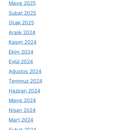
Mayıs 2025
Şubat 2025
Ocak 2025
Aralık 2024
Kasım 2024
Ekim 2024
Eylül 2024
Ağustos 2024
Temmuz 2024
Haziran 2024
Mayıs 2024
Nisan 2024
Mart 2024
Şubat 2024