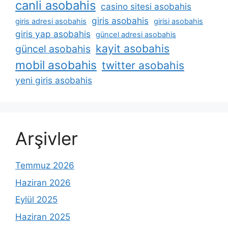
canli asobahis
casino sitesi asobahis
giris asobahis
giris adresi asobahis
girisi asobahis
giris yap asobahis
güncel adresi asobahis
kayit asobahis
güncel asobahis
mobil asobahis
twitter asobahis
yeni giris asobahis
Arşivler
Temmuz 2026
Haziran 2026
Eylül 2025
Haziran 2025