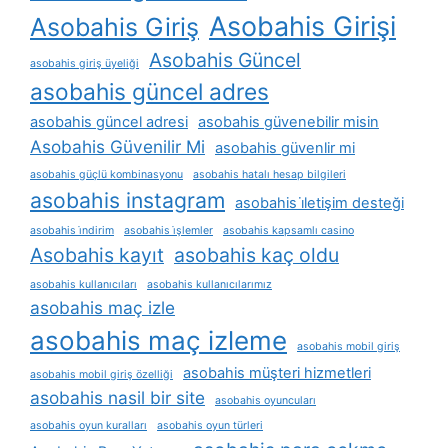
Asobahis Girişi
Asobahis Giriş
Asobahis Güncel
asobahis giriş üyeliği
asobahis güncel adres
asobahis güncel adresi
asobahis güvenebilir misin
Asobahis Güvenilir Mi
asobahis güvenlir mi
asobahis güçlü kombinasyonu
asobahis hatalı hesap bilgileri
asobahis instagram
asobahis i̇letişim desteği
asobahis i̇ndirim
asobahis i̇şlemler
asobahis kapsamlı casino
Asobahis kayıt
asobahis kaç oldu
asobahis kullanıcıları
asobahis kullanıcılarımız
asobahis maç izle
asobahis maç izleme
asobahis mobil giriş
asobahis müşteri hizmetleri
asobahis mobil giriş özelliği
asobahis nasil bir site
asobahis oyuncuları
asobahis oyun kuralları
asobahis oyun türleri