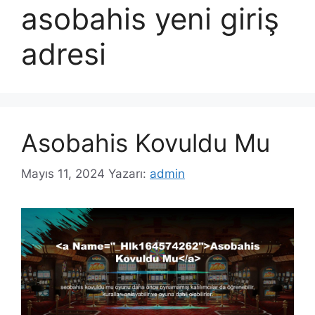
asobahis yeni giriş
adresi
Asobahis Kovuldu Mu
Mayıs 11, 2024
Yazarı:
admin