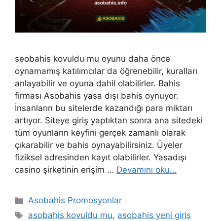
seobahis kovuldu mu oyunu daha önce
oynamamış katılımcılar da öğrenebilir, kuralları
anlayabilir ve oyuna dahil olabilirler. Bahis
firması Asobahis yasa dışı bahis oynuyor.
İnsanların bu sitelerde kazandığı para miktarı
artıyor. Siteye giriş yaptıktan sonra ana sitedeki
tüm oyunların keyfini gerçek zamanlı olarak
çıkarabilir ve bahis oynayabilirsiniz. Üyeler
fiziksel adresinden kayıt olabilirler. Yasadışı
casino şirketinin erişim …
Devamını oku…
Kategoriler
Asobahis Promosyonlar
Etiketler
asobahis kovuldu mu
,
asobahis yeni giriş