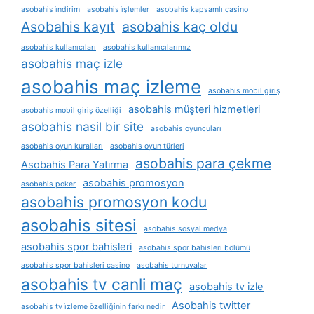
asobahis i̇ndirim
asobahis i̇şlemler
asobahis kapsamlı casino
Asobahis kayıt
asobahis kaç oldu
asobahis kullanıcıları
asobahis kullanıcılarımız
asobahis maç izle
asobahis maç izleme
asobahis mobil giriş
asobahis müşteri hizmetleri
asobahis mobil giriş özelliği
asobahis nasil bir site
asobahis oyuncuları
asobahis oyun kuralları
asobahis oyun türleri
asobahis para çekme
Asobahis Para Yatırma
asobahis promosyon
asobahis poker
asobahis promosyon kodu
asobahis sitesi
asobahis sosyal medya
asobahis spor bahisleri
asobahis spor bahisleri bölümü
asobahis spor bahisleri casino
asobahis turnuvalar
asobahis tv canli maç
asobahis tv izle
Asobahis twitter
asobahis tv i̇zleme özelliğinin farkı nedir