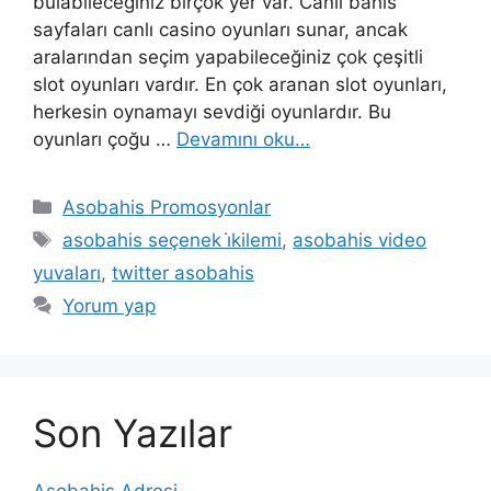
bulabileceğiniz birçok yer var. Canlı bahis
sayfaları canlı casino oyunları sunar, ancak
aralarından seçim yapabileceğiniz çok çeşitli
slot oyunları vardır. En çok aranan slot oyunları,
herkesin oynamayı sevdiği oyunlardır. Bu
oyunları çoğu …
Devamını oku…
Kategoriler
Asobahis Promosyonlar
Etiketler
asobahis seçenek i̇kilemi
,
asobahis video
yuvaları
,
twitter asobahis
Yorum yap
Son Yazılar