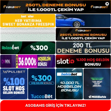
×
ASOBAHIS GİRİŞ İÇİN TIKLAYINIZ!