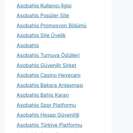
Asobahis Kullanıcı İlgisi
Asobahis Popüler Site
Asobahis Promosyon Bölümü
Asobahis Site Üyelik
Asobahis
Asobahis Turnuva Ödülleri
Asobahis Güvenilir Şirket
Asobahis Casino Heyecanı
Asobahis Bakara Anlaşması
Asobahis Bahis Kararı
Asobahis Spor Platformu
Asobahis Hesap Güvenliği
Asobahis Türkiye Platformu