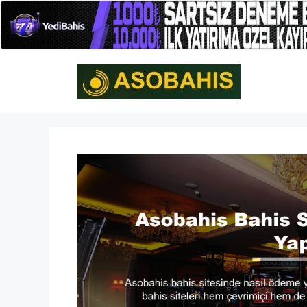
İçeriğe
atla