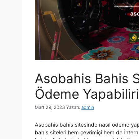
Asobahis Bahis S
Ödeme Yapabilir
Mart 29, 2023
Yazarı:
admin
Asobahis bahis sitesinde nasıl ödeme yap
bahis siteleri hem çevrimiçi hem de İnter