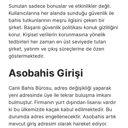
Sunulan sadece bonuslar ve etkinlikler değil.
Kullanıcılarına her alanda sunduğu güvenlik ile
bahis tutkunlarının meşru ilgisini çeken bir
şirket. Başarılı güvenlik politikası konuk gizliliğini
korur. Kişisel verilerin korunmasına yönelik
tedbirleri her zaman en üst seviyede tutan
şirket, yatırım ve çıkış süreçlerine de özen
göstermektedir.
Asobahis Girişi
Canlı Bahis Bürosu, adres değişikliği yaparak
yeni adresinde üye ile tekrar buluşma imkanı
bulmuştur. Firmanın yurt dışından lisansı vardır
ki bu ülkemizde kaçak kabul edilmektedir. Bu
durumda adres engellenecektir. Asobahis artık
mevcut giriş adresim olarak hareket ediyor.