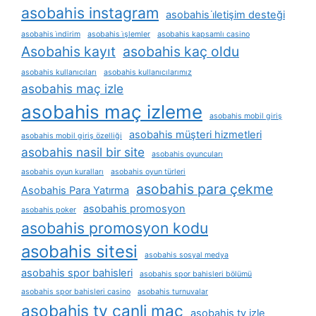
asobahis instagram
asobahis i̇letişim desteği
asobahis i̇ndirim
asobahis i̇şlemler
asobahis kapsamlı casino
Asobahis kayıt
asobahis kaç oldu
asobahis kullanıcıları
asobahis kullanıcılarımız
asobahis maç izle
asobahis maç izleme
asobahis mobil giriş
asobahis müşteri hizmetleri
asobahis mobil giriş özelliği
asobahis nasil bir site
asobahis oyuncuları
asobahis oyun kuralları
asobahis oyun türleri
asobahis para çekme
Asobahis Para Yatırma
asobahis promosyon
asobahis poker
asobahis promosyon kodu
asobahis sitesi
asobahis sosyal medya
asobahis spor bahisleri
asobahis spor bahisleri bölümü
asobahis spor bahisleri casino
asobahis turnuvalar
asobahis tv canli maç
asobahis tv izle