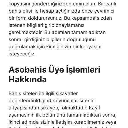
kopyasını gönderdiğinizden emin olun. Bir canlı
bahis ofisi ile hesap açtığınızda önce çevrimiçi
bir form doldurursunuz. Bu kapsamda sizden
istenen bilgileri girip onaylamanız
gerekmektedir. Bu adımları tamamladıktan
sonra, girdiğiniz bilgilerin doğruluğunu
doğrulamak için kimliğinizin bir kopyasını
isteyeceğiz.
Asobahis Üye İşlemleri
Hakkında
Bahis siteleri ile ilgili şikayetler
değerlendirildiğinde oyuncular sitenin
altyapısından şikayetçi olmaktadır. Kayıt
aşamasının ilk bölümünü tamamladıktan sonra,
ikinci adımda sizinle iletişim kurabilmemiz veya