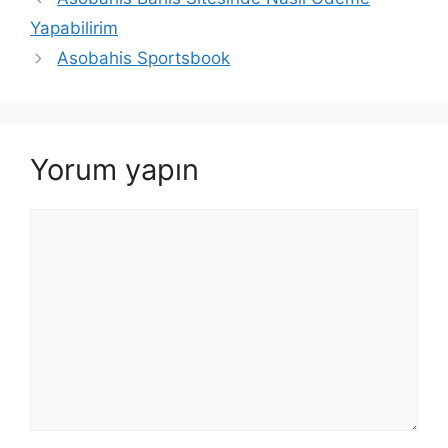
Yapabilirim
Asobahis Sportsbook
Yorum yapın
Yorum