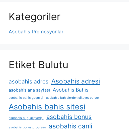
Kategoriler
Asobahis Promosyonlar
Etiket Bulutu
Asobahis adresi
asobahis adres
Asobahis Bahis
asobahis ana sayfası
asobahis bahis geçmişi
asobahis bahislerden şikayet ediyor
Asobahis bahis sitesi
asobahis bonus
asobahis bilgi alışverişi
asobahis canli
asobahis bonus programı