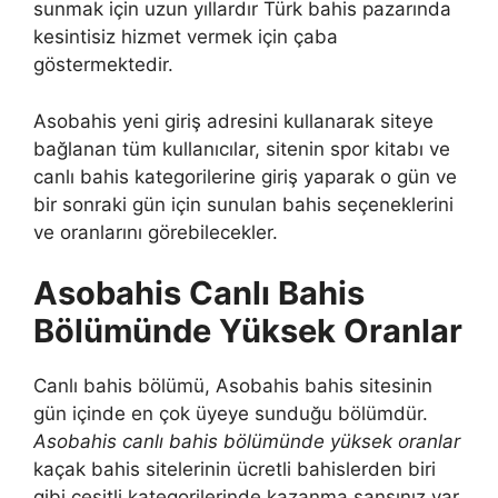
sunmak için uzun yıllardır Türk bahis pazarında
kesintisiz hizmet vermek için çaba
göstermektedir.
Asobahis yeni giriş adresini kullanarak siteye
bağlanan tüm kullanıcılar, sitenin spor kitabı ve
canlı bahis kategorilerine giriş yaparak o gün ve
bir sonraki gün için sunulan bahis seçeneklerini
ve oranlarını görebilecekler.
Asobahis Canlı Bahis
Bölümünde Yüksek Oranlar
Canlı bahis bölümü, Asobahis bahis sitesinin
gün içinde en çok üyeye sunduğu bölümdür.
Asobahis canlı bahis bölümünde yüksek oranlar
kaçak bahis sitelerinin ücretli bahislerden biri
gibi çeşitli kategorilerinde kazanma şansınız var.