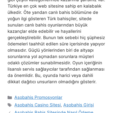
Türkiye en çok web sitesine sahip en kalabalık
ülkedir. Öte yandan canlı bahis bölümüne de
yoğun ilgi gösteren Türk bahisçiler, sitede
sunulan canlı bahis oyunlarından büyük
kazançlar elde edebilir ve hayallerini
gerçekleştirebilir. Bunun tek sebebi hiç şüphesiz
ödemeleri taahhüt edilen süre içerisinde yapıyor
olmasıdır. Güçlü yönlerinden biri de altyapı
sorunlarına yol açmadan sorunlara müşteri
odaklı çözümler sunabilmesidir. Oyun içeriğinin
lisanslı servis sağlayıcılar tarafından sağlanması
da önemlidir. Bu, oyunda harici veya dahili
dikkat dağıtıcı unsurların olmadığını gösterir.
Kategoriler
Asobahis Promosyonlar
Etiketler
Asobahis Casino Sitesi
,
Asobahis Girişi
Asobahis Bahis Sitesinde Nasıl Ödeme