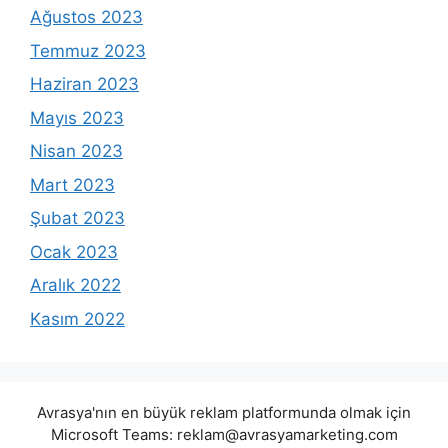
Ağustos 2023
Temmuz 2023
Haziran 2023
Mayıs 2023
Nisan 2023
Mart 2023
Şubat 2023
Ocak 2023
Aralık 2022
Kasım 2022
Avrasya'nın en büyük reklam platformunda olmak için
Microsoft Teams:
reklam@avrasyamarketing.com