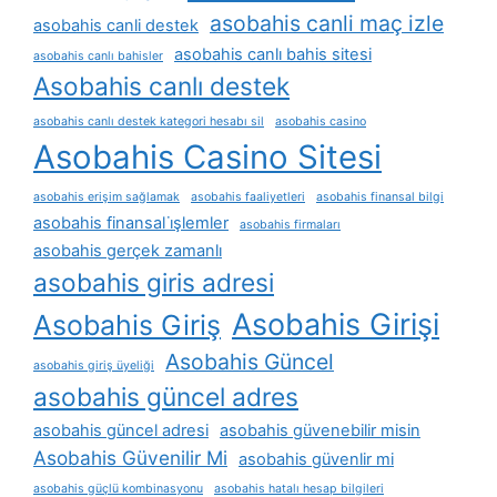
asobahis canli maç izle
asobahis canli destek
asobahis canlı bahis sitesi
asobahis canlı bahisler
Asobahis canlı destek
asobahis canlı destek kategori hesabı sil
asobahis casino
Asobahis Casino Sitesi
asobahis erişim sağlamak
asobahis faaliyetleri
asobahis finansal bilgi
asobahis finansal i̇şlemler
asobahis firmaları
asobahis gerçek zamanlı
asobahis giris adresi
Asobahis Girişi
Asobahis Giriş
Asobahis Güncel
asobahis giriş üyeliği
asobahis güncel adres
asobahis güncel adresi
asobahis güvenebilir misin
Asobahis Güvenilir Mi
asobahis güvenlir mi
asobahis güçlü kombinasyonu
asobahis hatalı hesap bilgileri