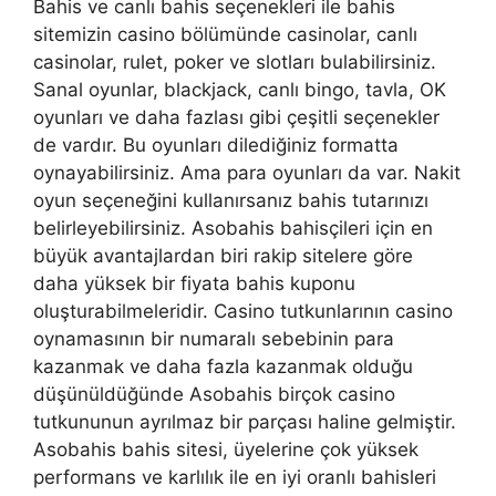
Bahis ve canlı bahis seçenekleri ile bahis
sitemizin casino bölümünde casinolar, canlı
casinolar, rulet, poker ve slotları bulabilirsiniz.
Sanal oyunlar, blackjack, canlı bingo, tavla, OK
oyunları ve daha fazlası gibi çeşitli seçenekler
de vardır. Bu oyunları dilediğiniz formatta
oynayabilirsiniz. Ama para oyunları da var. Nakit
oyun seçeneğini kullanırsanız bahis tutarınızı
belirleyebilirsiniz. Asobahis bahisçileri için en
büyük avantajlardan biri rakip sitelere göre
daha yüksek bir fiyata bahis kuponu
oluşturabilmeleridir. Casino tutkunlarının casino
oynamasının bir numaralı sebebinin para
kazanmak ve daha fazla kazanmak olduğu
düşünüldüğünde Asobahis birçok casino
tutkununun ayrılmaz bir parçası haline gelmiştir.
Asobahis bahis sitesi, üyelerine çok yüksek
performans ve karlılık ile en iyi oranlı bahisleri