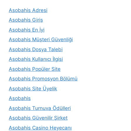
Asobahis Adresi
Asobahis Giriş
Asobahis En İyi
Asobahis Müşteri Güvenliği
Asobahis Dosya Talebi
Asobahis Kullanıcı İlgisi
Asobahis Popüler Site
Asobahis Promosyon Bölümü
Asobahis Site Üyelik
Asobahis
Asobahis Turnuva Ödülleri
Asobahis Güvenilir Şirket
Asobahis Casino Heyecanı