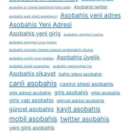
Asobahis twitter
asobahis tv i̇zleme özelliğinin farkı nedir
Asobahis yeni adres
asobahis web sitesi engelleyici
Asobahis Yeni Adresi
Asobahis yeni giriş
asobahis çevrimiçi casino
asobahis çevrimiçi oyun lisansı
asobahis çevrimiçi ödeme sürecini açıklayabilir misiniz
Asobahis üyelik
asobahis çeşitli oyun modları
asobahis üyelik avantajları
asobahis şampiyonlar ligi
Asobahis şikayet
bahis sitesi asobahis
canli asobahis
casino sitesi asobahis
giris asobahis
giris adresi asobahis
girisi asobahis
giris yap asobahis
güncel adresi asobahis
kayit asobahis
güncel asobahis
mobil asobahis
twitter asobahis
yeni giris asobahis