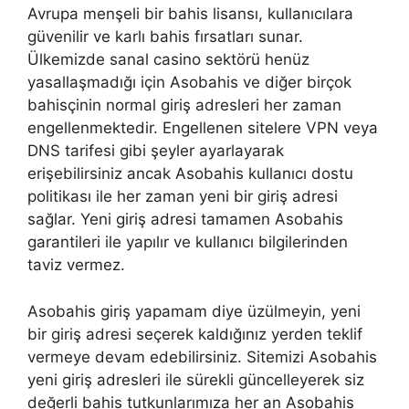
Avrupa menşeli bir bahis lisansı, kullanıcılara
güvenilir ve karlı bahis fırsatları sunar.
Ülkemizde sanal casino sektörü henüz
yasallaşmadığı için Asobahis ve diğer birçok
bahisçinin normal giriş adresleri her zaman
engellenmektedir. Engellenen sitelere VPN veya
DNS tarifesi gibi şeyler ayarlayarak
erişebilirsiniz ancak Asobahis kullanıcı dostu
politikası ile her zaman yeni bir giriş adresi
sağlar. Yeni giriş adresi tamamen Asobahis
garantileri ile yapılır ve kullanıcı bilgilerinden
taviz vermez.
Asobahis giriş yapamam diye üzülmeyin, yeni
bir giriş adresi seçerek kaldığınız yerden teklif
vermeye devam edebilirsiniz. Sitemizi Asobahis
yeni giriş adresleri ile sürekli güncelleyerek siz
değerli bahis tutkunlarımıza her an Asobahis