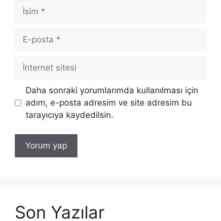
İsim
E-
posta
İnternet
sitesi
Daha sonraki yorumlarımda kullanılması için
adım, e-posta adresim ve site adresim bu
tarayıcıya kaydedilsin.
Son Yazılar